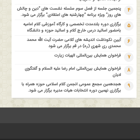
فراخوان مقاله ویژه سیزدهمین همایش بین المللی’فلسفه دین معاصر
پنجمین جلسه از فصل سوم سلسله نشست های “دین و چالش
4
با موضوع: “وحی و نبوت”
های روز” ویژه برنامه “چهارشنبه های اعتقادی” برگزار می شود.
برگزاری دوره بلندمدت تخصصی و کارگاه آموزشی کلام امامیه
5
باحضور اساتید درس خارج کلام و اساتید حوزه و دانشگاه
آیین نکوداشت اندیشه های کلامی حضرت آیت الله محمد
6
محمدی ری شهری (ره) در قم برگزار می شود
فراخوان همایش بین‌المللی الهیات زیارت
7
فراخوان همایش بین‌المللی امام رضا علیه السلام و گفتگوی
8
ادیان
هجدهمین مجمع عمومی انجمن کلام اسلامی حوزه همراه با
9
برگزاری نهمین دوره انتخابات هیات مدیره برگزار می شود.