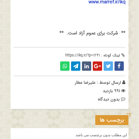
www.marref.ir/ikq
**
شرکت برای عموم آزاد است
.
**
لینک کوتاه :
https://ikq.ir/?p=1241
ارسال توسط :
علیرضا عطار
991 بازدید
بدون دیدگاه
برچسب ها
این مطلب بدون برچسب می باشد.