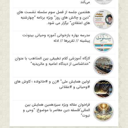
می‌کند:
هفتمین جلسه از فصل سوم سلسله نشست های
“دین و چالش های روز” ویژه برنامه “چهارشنبه
های اعتقادی” برگزار می شود.
مدرسه بهاره بازخوانی آموزه وحیانی بینونت
پیشینه // تقریرها // ادله
کارگاه آموزشی کلام تطبیقی بین المذاهب با عنوان
“خداشناسی از دیدگاه امامیه و ماتریدیه”
اولین همایش ملی” #زن و #خانواده ؛ کاوش های
#وحیانی و #عقلانی
فراخوان مقاله ویژه سیزدهمین همایش بین
المللی’فلسفه دین معاصر با موضوع: “وحی و
نبوت”