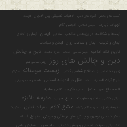
الاهیات تطبیقی بین الادیان
آسیب ها و چالش
آموزه های دینی
الهیات
الهیات زیارت
انجمن کلام
انجمن اسلامی
ایمان
ایده‌ها و شکاف‌ها در پژوهش مذاهب اسلامی
ایمان و اخلاق
ایمان و تربیت
ایمان و سلامت روان
ایمان و سیاست
دین و چالش
تاریخ کلام امامیه
جهان‌شناسی
حجاب
حوزه الاهیات
دین و چالش های روز
روش شناسی علم
زیست مومنانه
زبان تخصصی و اصطلاح شناسی کلامی
سکولار
عقل در اندیشه اسلامی
شرح آیات العقاید
عفاف
فلسفه و منابع وحیانی
قاعده دفع ضرر محتمل
مبانی فکری و کلامی سلفیه
مدرسه پائیزه
مبانی کلامی اخلاق و معنویت
مجمع عمومی
مشق کلام
معرفت فطری
مدرسه پاییزه
معنویت
مدرسه کلامی کوفه
منهاج السنه
معنویت های نوظهور و چالش های فرهنگی و هویتی
نقد مبانی معرفت شناختی و روش شناختی الحاد مدرن
همایش علمی