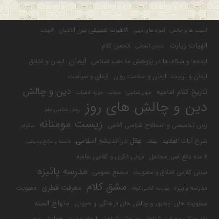
الاهیات تطبیقی بین الادیان
آسیب ها و چالش
آموزه های دینی
الهیات
الهیات زیارت
انجمن کلام
انجمن اسلامی
ایمان
ایده‌ها و شکاف‌ها در پژوهش مذاهب اسلامی
ایمان و اخلاق
ایمان و تربیت
ایمان و سلامت روان
ایمان و سیاست
دین و چالش
تاریخ کلام امامیه
جهان‌شناسی
حجاب
حوزه الاهیات
دین و چالش های روز
روش شناسی علم
زیست مومنانه
زبان تخصصی و اصطلاح شناسی کلامی
سکولار
عقل در اندیشه اسلامی
شرح آیات العقاید
عفاف
فلسفه و منابع وحیانی
قاعده دفع ضرر محتمل
مبانی فکری و کلامی سلفیه
مدرسه پائیزه
مبانی کلامی اخلاق و معنویت
مجمع عمومی
مشق کلام
معرفت فطری
مدرسه پاییزه
معنویت
مدرسه کلامی کوفه
منهاج السنه
معنویت های نوظهور و چالش های فرهنگی و هویتی
نقد مبانی معرفت شناختی و روش شناختی الحاد مدرن
همایش علمی