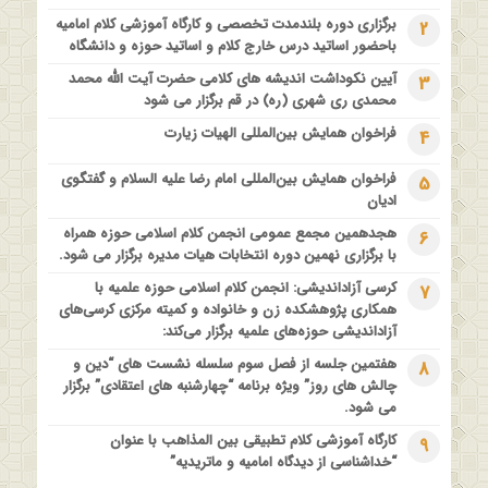
دیدگاه امامیه و ماتریدیه”
برگزاری دوره بلندمدت تخصصی و کارگاه آموزشی کلام امامیه
2
1 سال قبل
باحضور اساتید درس خارج کلام و اساتید حوزه و دانشگاه
اولین همایش ملی” #زن و #خانواده ؛ کاوش های #وحیانی و
آیین نکوداشت اندیشه های کلامی حضرت آیت الله محمد
3
#عقلانی
محمدی ری شهری (ره) در قم برگزار می شود
1 سال قبل
فراخوان همایش بین‌المللی الهیات زیارت
4
فراخوان مقاله ویژه سیزدهمین همایش بین المللی’فلسفه دین
معاصر با موضوع: “وحی و نبوت”
فراخوان همایش بین‌المللی امام رضا علیه السلام و گفتگوی
5
ادیان
هجدهمین مجمع عمومی انجمن کلام اسلامی حوزه همراه
6
با برگزاری نهمین دوره انتخابات هیات مدیره برگزار می شود.
کرسی آزاداندیشی: انجمن کلام اسلامی حوزه علمیه با
7
همکاری پژوهشکده زن و خانواده و کمیته مرکزی کرسی‌های
آزاداندیشی حوزه‌های علمیه برگزار می‌کند:
هفتمین جلسه از فصل سوم سلسله نشست های “دین و
8
چالش های روز” ویژه برنامه “چهارشنبه های اعتقادی” برگزار
می شود.
کارگاه آموزشی کلام تطبیقی بین المذاهب با عنوان
9
“خداشناسی از دیدگاه امامیه و ماتریدیه”