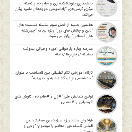
با همکاری پژوهشکده زن و خانواده و کمیته
مرکزی کرسی‌های آزاداندیشی حوزه‌های علمیه برگزار
می‌کند:
هفتمین جلسه از فصل سوم سلسله نشست های
“دین و چالش های روز” ویژه برنامه “چهارشنبه
های اعتقادی” برگزار می شود.
مدرسه بهاره بازخوانی آموزه وحیانی بینونت
پیشینه // تقریرها // ادله
کارگاه آموزشی کلام تطبیقی بین المذاهب با عنوان
“خداشناسی از دیدگاه امامیه و ماتریدیه”
اولین همایش ملی” #زن و #خانواده ؛ کاوش های
#وحیانی و #عقلانی
فراخوان مقاله ویژه سیزدهمین همایش بین
المللی’فلسفه دین معاصر با موضوع: “وحی و
نبوت”