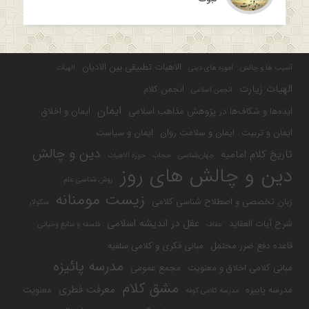
الاهیات تطبیقی بین الادیان
آسیب ها و چالش
آموزه های دینی
الهیات
الهیات زیارت
انجمن کلام
انجمن اسلامی
ایمان
ایده‌ها و شکاف‌ها در پژوهش مذاهب اسلامی
ایمان و اخلاق
ایمان و تربیت
ایمان و سلامت روان
ایمان و سیاست
دین و چالش
تاریخ کلام امامیه
جهان‌شناسی
حجاب
حوزه الاهیات
دین و چالش های روز
روش شناسی علم
زیست مومنانه
زبان تخصصی و اصطلاح شناسی کلامی
سکولار
عقل در اندیشه اسلامی
شرح آیات العقاید
عفاف
فلسفه و منابع وحیانی
قاعده دفع ضرر محتمل
مبانی فکری و کلامی سلفیه
مدرسه پائیزه
مبانی کلامی اخلاق و معنویت
مجمع عمومی
مشق کلام
معرفت فطری
مدرسه پاییزه
معنویت
مدرسه کلامی کوفه