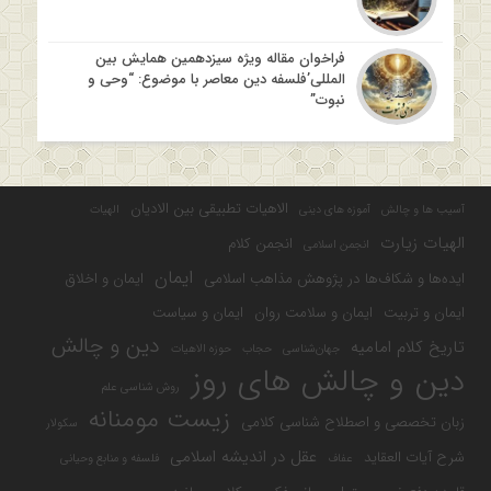
فراخوان مقاله ویژه سیزدهمین همایش بین
المللی’فلسفه دین معاصر با موضوع: “وحی و
نبوت”
الاهیات تطبیقی بین الادیان
آسیب ها و چالش
آموزه های دینی
الهیات
الهیات زیارت
انجمن کلام
انجمن اسلامی
ایمان
ایده‌ها و شکاف‌ها در پژوهش مذاهب اسلامی
ایمان و اخلاق
ایمان و تربیت
ایمان و سلامت روان
ایمان و سیاست
دین و چالش
تاریخ کلام امامیه
جهان‌شناسی
حجاب
حوزه الاهیات
دین و چالش های روز
روش شناسی علم
زیست مومنانه
زبان تخصصی و اصطلاح شناسی کلامی
سکولار
عقل در اندیشه اسلامی
شرح آیات العقاید
عفاف
فلسفه و منابع وحیانی