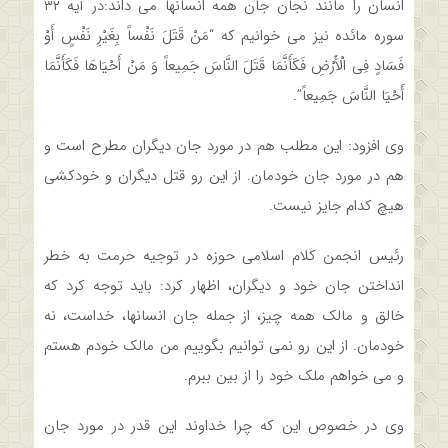
انسان را مانند نجان جان همه انسانها می داند:در آیه ۳۲
سوره مائده نیز می خوانیم که “مَنْ قَتَلَ نَفْساً بِغَیْرِ نَفْسٍ أَوْ
فَسَادٍ فِی الْأَرْضِ فَکَأَنَّمَا قَتَلَ النَّاسَ جَمِیعاً وَ مَنْ أَحْیَاهَا فَکَأَنَّمَا
أَحْیَا النَّاسَ جَمِیعاً”.
وی افزود: این مطلب هم در مورد جان دیگران مطرح است و
هم در مورد جان خودمان. از این رو قتل دیگران و خودکشی
هیچ کدام جایز نیست.
رئیس انجمن کلام اسلامی حوزه در توجیه حرمت به خطر
انداختن جان خود و دیگران، اظهار کرد: باید توجه کرد که
خالق و مالک همه چیز، از جمله جان انسانها، خداست، نه
خودمان. از این رو نمی توانیم بگوییم من مالک خودم هستم
و می خواهم ملک خود را از بین ببرم.
وی در خصوص این‌ که چرا خداوند این قدر در مورد جان