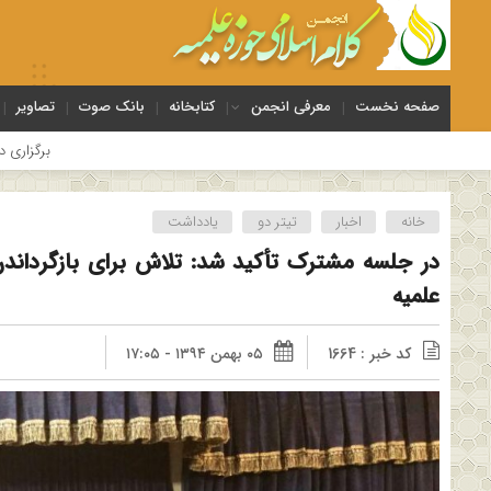
صفحه نخست
معرفی انجمن
کتابخانه
بانک صوت
تصاویر
برگزاری دوره بلندمدت تخصصی و کار
خانه
اخبار
تیتر دو
یادداشت
در جلسه مشترک تأکید شد: تلاش برای بازگرداندن
علمیه
کد خبر : 1664
۰۵ بهمن ۱۳۹۴ - ۱۷:۰۵