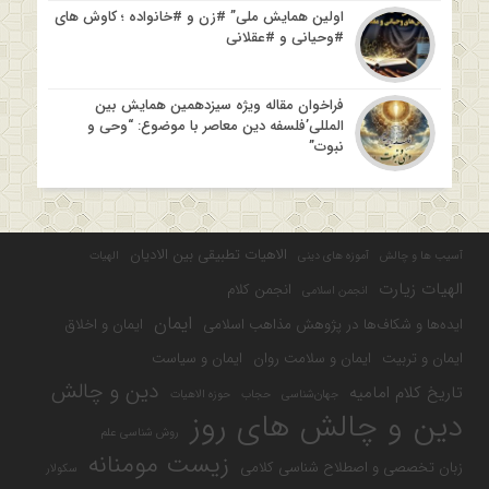
اولین همایش ملی” #زن و #خانواده ؛ کاوش های
#وحیانی و #عقلانی
فراخوان مقاله ویژه سیزدهمین همایش بین
المللی’فلسفه دین معاصر با موضوع: “وحی و
نبوت”
الاهیات تطبیقی بین الادیان
آسیب ها و چالش
آموزه های دینی
الهیات
الهیات زیارت
انجمن کلام
انجمن اسلامی
ایمان
ایده‌ها و شکاف‌ها در پژوهش مذاهب اسلامی
ایمان و اخلاق
ایمان و تربیت
ایمان و سلامت روان
ایمان و سیاست
دین و چالش
تاریخ کلام امامیه
جهان‌شناسی
حجاب
حوزه الاهیات
دین و چالش های روز
روش شناسی علم
زیست مومنانه
زبان تخصصی و اصطلاح شناسی کلامی
سکولار