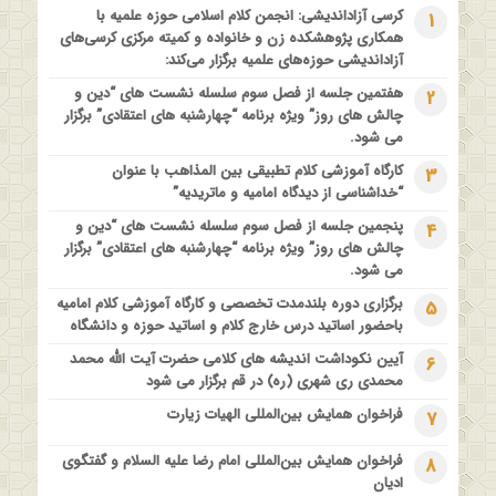
کرسی آزاداندیشی: انجمن کلام اسلامی حوزه علمیه با
1
1 سال قبل
همکاری پژوهشکده زن و خانواده و کمیته مرکزی کرسی‌های
کارگاه آموزشی کلام تطبیقی بین المذاهب با عنوان “خداشناسی از
آزاداندیشی حوزه‌های علمیه برگزار می‌کند:
دیدگاه امامیه و ماتریدیه”
هفتمین جلسه از فصل سوم سلسله نشست های “دین و
2
1 سال قبل
چالش های روز” ویژه برنامه “چهارشنبه های اعتقادی” برگزار
اولین همایش ملی” #زن و #خانواده ؛ کاوش های #وحیانی و
می شود.
#عقلانی
کارگاه آموزشی کلام تطبیقی بین المذاهب با عنوان
3
1 سال قبل
“خداشناسی از دیدگاه امامیه و ماتریدیه”
فراخوان مقاله ویژه سیزدهمین همایش بین المللی’فلسفه دین
پنجمین جلسه از فصل سوم سلسله نشست های “دین و
4
معاصر با موضوع: “وحی و نبوت”
چالش های روز” ویژه برنامه “چهارشنبه های اعتقادی” برگزار
می شود.
برگزاری دوره بلندمدت تخصصی و کارگاه آموزشی کلام امامیه
5
باحضور اساتید درس خارج کلام و اساتید حوزه و دانشگاه
آیین نکوداشت اندیشه های کلامی حضرت آیت الله محمد
6
محمدی ری شهری (ره) در قم برگزار می شود
فراخوان همایش بین‌المللی الهیات زیارت
7
فراخوان همایش بین‌المللی امام رضا علیه السلام و گفتگوی
8
ادیان