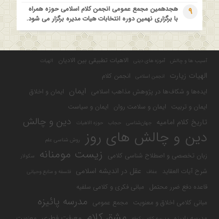
هجدهمین مجمع عمومی انجمن کلام اسلامی حوزه همراه
9
با برگزاری نهمین دوره انتخابات هیات مدیره برگزار می شود.
الاهیات تطبیقی بین الادیان
آسیب ها و چالش
آموزه های دینی
الهیات
الهیات زیارت
انجمن کلام
انجمن اسلامی
ایمان
ایده‌ها و شکاف‌ها در پژوهش مذاهب اسلامی
ایمان و اخلاق
ایمان و تربیت
ایمان و سلامت روان
ایمان و سیاست
دین و چالش
تاریخ کلام امامیه
جهان‌شناسی
حجاب
حوزه الاهیات
دین و چالش های روز
روش شناسی علم
زیست مومنانه
زبان تخصصی و اصطلاح شناسی کلامی
سکولار
عقل در اندیشه اسلامی
شرح آیات العقاید
عفاف
فلسفه و منابع وحیانی
قاعده دفع ضرر محتمل
مبانی فکری و کلامی سلفیه
مدرسه پائیزه
مبانی کلامی اخلاق و معنویت
مجمع عمومی
مشق کلام
معرفت فطری
مدرسه پاییزه
معنویت
مدرسه کلامی کوفه