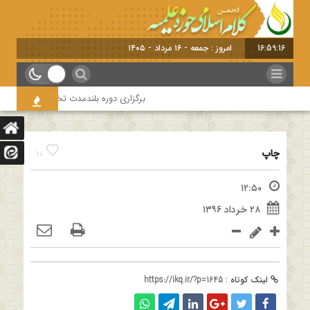
16:59:16
امروز : جمعه - ۱۶ مرداد - ۱۴۰۵
برگزاری دوره بلندمدت تخصصی و کارگاه آمو
چاپ
10
۱۲:۵۰
۲۸ خرداد ۱۳۹۶
لینک کوتاه :
https://ikq.ir/?p=1645