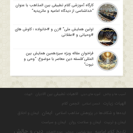
کارگاه آموزشی کلام تطبیقی بین المذاهب با عنوان
“خداشناسی از دیدگاه امامیه و ماتریدیه”
اولین همایش ملی” #زن و #خانواده ؛ کاوش های
#وحیانی و #عقلانی
فراخوان مقاله ویژه سیزدهمین همایش بین
المللی’فلسفه دین معاصر با موضوع: “وحی و
نبوت”
الاهیات تطبیقی بین الادیان
آسیب ها و چالش
آموزه های دینی
الهیات
الهیات زیارت
انجمن کلام
انجمن اسلامی
ایمان
ایده‌ها و شکاف‌ها در پژوهش مذاهب اسلامی
ایمان و اخلاق
ایمان و تربیت
ایمان و سلامت روان
ایمان و سیاست
دین و چالش
تاریخ کلام امامیه
جهان‌شناسی
حجاب
حوزه الاهیات