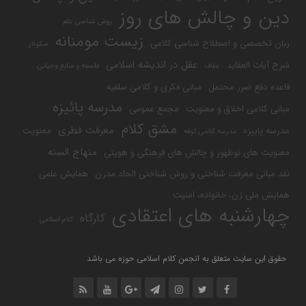
دین و چالش های روز
روش شناسی علم
زیست مومنانه
زبان تخصصی و اصطلاح شناسی کلامی
سکولار
عقل در اندیشه اسلامی
شرح آیات العقاید
عفاف
فلسفه و منابع وحیانی
قاعده دفع ضرر محتمل
مبانی فکری و کلامی سلفیه
مدرسه پائیزه
مبانی کلامی اخلاق و معنویت
مجمع عمومی
مشق کلام
معرفت فطری
مدرسه پاییزه
معنویت
مدرسه کلامی کوفه
منهاج السنه
معنویت های نوظهور و چالش های فرهنگی و هویتی
نقد مبانی معرفت شناختی و روش شناختی الحاد مدرن
همایش علمی
همایش ملی زن، خانواده، امنیت
چهارشنبه های اعتقادی
کارگاه
کلام اسلامی
حقوق این سایت متعلق به انجمن کلام اسلامی حوزه می باشد