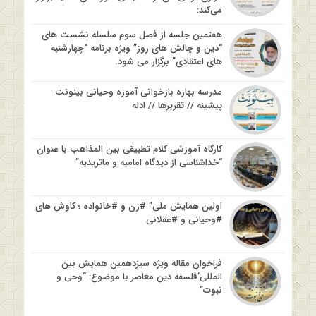
می‌کند:
هفتمین جلسه از فصل سوم سلسله نشست های
“دین و چالش های روز” ویژه برنامه “چهارشنبه
های اعتقادی” برگزار می شود.
مدرسه بهاره بازخوانی آموزه وحیانی بینونت
پیشینه // تقریرها // ادله
کارگاه آموزشی کلام تطبیقی بین المذاهب با عنوان
“خداشناسی از دیدگاه امامیه و ماتریدیه”
اولین همایش ملی” #زن و #خانواده ؛ کاوش های
#وحیانی و #عقلانی
فراخوان مقاله ویژه سیزدهمین همایش بین
المللی’فلسفه دین معاصر با موضوع: “وحی و
نبوت”