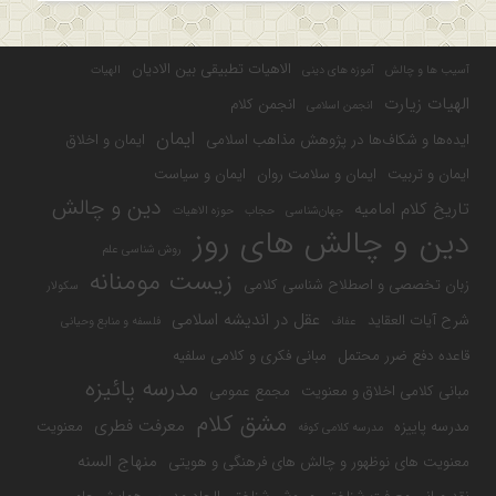
الاهیات تطبیقی بین الادیان
آسیب ها و چالش
آموزه های دینی
الهیات
الهیات زیارت
انجمن کلام
انجمن اسلامی
ایمان
ایده‌ها و شکاف‌ها در پژوهش مذاهب اسلامی
ایمان و اخلاق
ایمان و تربیت
ایمان و سلامت روان
ایمان و سیاست
دین و چالش
تاریخ کلام امامیه
جهان‌شناسی
حجاب
حوزه الاهیات
دین و چالش های روز
روش شناسی علم
زیست مومنانه
زبان تخصصی و اصطلاح شناسی کلامی
سکولار
عقل در اندیشه اسلامی
شرح آیات العقاید
عفاف
فلسفه و منابع وحیانی
قاعده دفع ضرر محتمل
مبانی فکری و کلامی سلفیه
مدرسه پائیزه
مبانی کلامی اخلاق و معنویت
مجمع عمومی
مشق کلام
معرفت فطری
مدرسه پاییزه
معنویت
مدرسه کلامی کوفه
منهاج السنه
معنویت های نوظهور و چالش های فرهنگی و هویتی