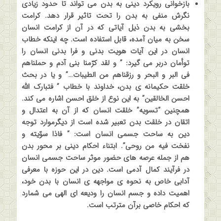
بازخوانی رویکرد دینی به بدن می تواند تا حدود زیادی
نگرش منفی به بدن را تحت تاثیر قرار دهد. کرامت
بخشی به بدن ذیل آیاتی که در آن از کرامت انسان
سخن به میان آمده، قابل استفاده است. چه اینکه خطاب
انسان در این آیات هویت بدنی و فرا بدنی انسان را
توأمان دربر می گیرد: ” و لقد کرّمنا بنی آدم و حملناهم
فی البر و البحر و رزقناهم من الطیبات…” و یا در بحث
خلقت حکیمانه ی بدن، خداوند با خطاب ” فتبارک الله
احسن الخالقین” به این نوع از خلق احسن اشاره می کند.
همچنین “تسویه” خلقت انسان که از آن به اعتدال و
اتقان در خلقت بدن تعبیر شده است از دیگرموارد توجه
دین به ساحت جسمی انسان است: ” فاذا سوّیته و
نفخت فیه من روحی”. ابتناء احکام دینی بر محور بدن
هم از جمله عرصه های حضور موثر ساحت جسمی انسان
در فرآیند کمال آدمی است. دین در این حوزه با معرفی
آدابی خاص به نحوه ی مواجهه ی انسان با بدن خود،
اهمیت داده و جسم انسان را ودیعه ای الهی می شمارد
که احکام خاصی برآن مترتب است
.