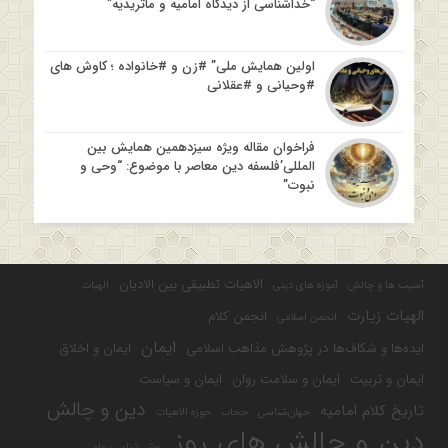
“خداشناسی از دیدگاه امامیه و ماتریدیه”
اولین همایش ملی” #زن و #خانواده ؛ کاوش های
#وحیانی و #عقلانی
فراخوان مقاله ویژه سیزدهمین همایش بین
المللی’فلسفه دین معاصر با موضوع: “وحی و
نبوت”
الاهیات تطبیقی بین الادیان
آسیب ها و چالش
آموزه های دینی
الهیات
الهیات زیارت
انجمن کلام
انجمن اسلامی
ایمان
ایده‌ها و شکاف‌ها در پژوهش مذاهب اسلامی
ایمان و اخلاق
ایمان و تربیت
ایمان و سلامت روان
ایمان و سیاست
دین و چالش
تاریخ کلام امامیه
جهان‌شناسی
حجاب
حوزه الاهیات
دین و چالش های روز
روش شناسی علم