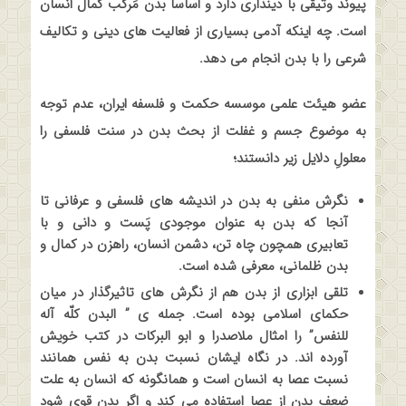
پیوند وثیقی با دینداری دارد و اساسا بدن مَرکب کمال انسان
است. چه اینکه آدمی بسیاری از فعالیت های دینی و تکالیف
شرعی را با بدن انجام می دهد
.
عضو هیئت علمی موسسه حکمت و فلسفه ایران، عدم توجه
به موضوع جسم و غفلت از بحث بدن در سنت فلسفی را
معلولِ دلایل زیر دانستند؛
نگرش منفی به بدن در اندیشه های فلسفی و عرفانی تا
آنجا که بدن به عنوان موجودی پَست و دانی و با
تعابیری همچون چاه تن، دشمن انسان، راهزن در کمال و
بدن ظلمانی، معرفی شده است
.
تلقی ابزاری از بدن هم از نگرش های تاثیرگذار در میان
حکمای اسلامی بوده است. جمله ی ” البدن کلّه آله
للنفس” را امثال ملاصدرا و ابو البرکات در کتب خویش
آورده اند. در نگاه ایشان نسبت بدن به نفس همانند
نسبت عصا به انسان است و همانگونه که انسان به علت
ضعف بدن از عصا استفاده می کند و اگر بدن قوی شود