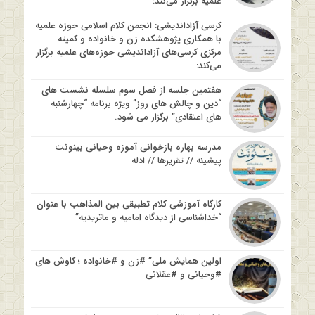
علمیه برگزار می‌کند:
کرسی آزاداندیشی: انجمن کلام اسلامی حوزه علمیه
با همکاری پژوهشکده زن و خانواده و کمیته
مرکزی کرسی‌های آزاداندیشی حوزه‌های علمیه برگزار
می‌کند:
هفتمین جلسه از فصل سوم سلسله نشست های
“دین و چالش های روز” ویژه برنامه “چهارشنبه
های اعتقادی” برگزار می شود.
مدرسه بهاره بازخوانی آموزه وحیانی بینونت
پیشینه // تقریرها // ادله
کارگاه آموزشی کلام تطبیقی بین المذاهب با عنوان
“خداشناسی از دیدگاه امامیه و ماتریدیه”
اولین همایش ملی” #زن و #خانواده ؛ کاوش های
#وحیانی و #عقلانی