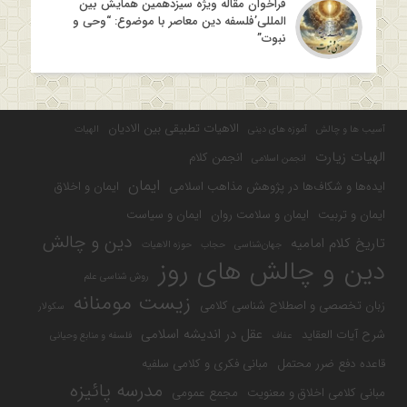
فراخوان مقاله ویژه سیزدهمین همایش بین
المللی’فلسفه دین معاصر با موضوع: “وحی و
نبوت”
الاهیات تطبیقی بین الادیان
آسیب ها و چالش
آموزه های دینی
الهیات
الهیات زیارت
انجمن کلام
انجمن اسلامی
ایمان
ایده‌ها و شکاف‌ها در پژوهش مذاهب اسلامی
ایمان و اخلاق
ایمان و تربیت
ایمان و سلامت روان
ایمان و سیاست
دین و چالش
تاریخ کلام امامیه
جهان‌شناسی
حجاب
حوزه الاهیات
دین و چالش های روز
روش شناسی علم
زیست مومنانه
زبان تخصصی و اصطلاح شناسی کلامی
سکولار
عقل در اندیشه اسلامی
شرح آیات العقاید
عفاف
فلسفه و منابع وحیانی
قاعده دفع ضرر محتمل
مبانی فکری و کلامی سلفیه
مدرسه پائیزه
مبانی کلامی اخلاق و معنویت
مجمع عمومی