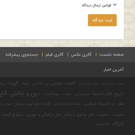
قوانین ارسال دیدگاه
ثبت دیدگاه
صفحه نخست
گالری عکس
گالری فیلم
جستجوی پیشرفته
آخرین اخبار
الهیات زیا
الاهیات تطبیقی بین الادیان
آسیب ها و چالش
آموزه های دینی
الهیات
دی
دین و چالش
تاریخ کلام امامیه
جهان‌شناسی
حجاب
حوزه الاهیات
عقل در اندیشه اسلامی
قاعده دفع ضرر محتمل
مبانی ف
فلسفه و منابع وحیانی
منهاج السنه
معنویت
معنویت های نوظهور و چالش های فرهنگی و هویتی
کارگاه
کلام اسلامی