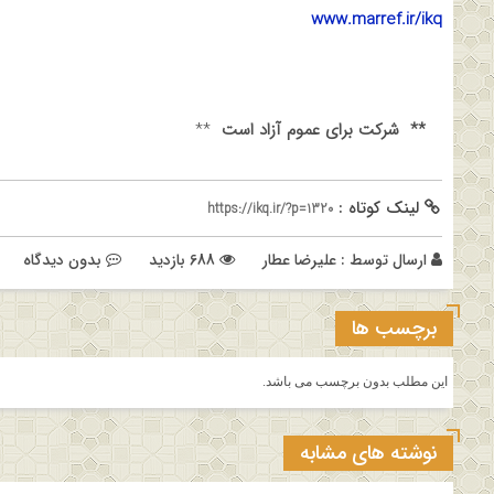
www.marref.ir/ikq
**
شرکت برای عموم آزاد است
**
لینک کوتاه :
https://ikq.ir/?p=1320
ارسال توسط :
علیرضا عطار
688 بازدید
بدون دیدگاه
برچسب ها
این مطلب بدون برچسب می باشد.
نوشته های مشابه