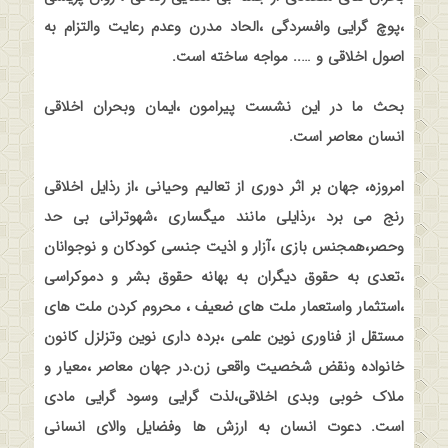
،پوچ گرایی وافسردگی ،الحاد مدرن وعدم رعایت والتزام به
اصول اخلاقی و ….. مواجه ساخته است
.
بحث ما در این نشست پیرامون ،ایمان وبحران اخلاقی
انسان معاصر است
.
امروزه، جهان بر اثر دوری از تعالیم وحیانی ،از رذایل اخلاقی
رنج می برد ،رذایلی مانند میگساری ،شهوترانی بی حد
وحصر،همجنس بازی ،آزار و اذیت جنسی کودکان و نوجوانان
،تعدی به حقوق دیگران به بهانه حقوق بشر و دموکراسی
،استثمار واستعمار ملت های ضعیف ، محروم کردن ملت های
مستقل از فناوری نوین علمی ،برده داری نوین وتزلزل کانون
خانواده ونقض شخصیت واقعی زن.در جهان معاصر ،معیار و
ملاک خوبی وبدی اخلاقی،لذت گرایی وسود گرایی مادی
است. دعوت انسان به ارزش ها وفضایل والای انسانی