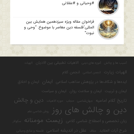
#وحیانی و #عقلانی
فراخوان مقاله ویژه سیزدهمین همایش بین
المللی’فلسفه دین معاصر با موضوع: “وحی و
نبوت”
الاهیات تطبیقی بین الادیان
آسیب ها و چالش
آموزه های دینی
الهیات
الهیات زیارت
انجمن کلام
انجمن اسلامی
ایمان
ایده‌ها و شکاف‌ها در پژوهش مذاهب اسلامی
ایمان و اخلاق
ایمان و تربیت
ایمان و سلامت روان
ایمان و سیاست
دین و چالش
تاریخ کلام امامیه
جهان‌شناسی
حجاب
حوزه الاهیات
دین و چالش های روز
روش شناسی علم
زیست مومنانه
زبان تخصصی و اصطلاح شناسی کلامی
سکولار
عقل در اندیشه اسلامی
شرح آیات العقاید
عفاف
فلسفه و منابع وحیانی