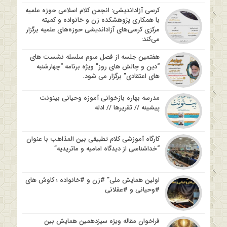
کرسی آزاداندیشی: انجمن کلام اسلامی حوزه علمیه
با همکاری پژوهشکده زن و خانواده و کمیته
مرکزی کرسی‌های آزاداندیشی حوزه‌های علمیه برگزار
می‌کند:
هفتمین جلسه از فصل سوم سلسله نشست های
“دین و چالش های روز” ویژه برنامه “چهارشنبه
های اعتقادی” برگزار می شود.
مدرسه بهاره بازخوانی آموزه وحیانی بینونت
پیشینه // تقریرها // ادله
کارگاه آموزشی کلام تطبیقی بین المذاهب با عنوان
“خداشناسی از دیدگاه امامیه و ماتریدیه”
اولین همایش ملی” #زن و #خانواده ؛ کاوش های
#وحیانی و #عقلانی
فراخوان مقاله ویژه سیزدهمین همایش بین