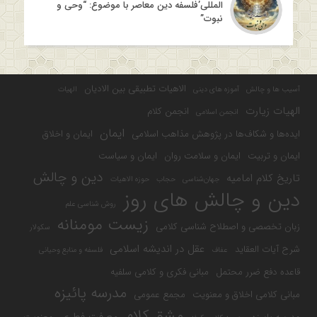
المللی’فلسفه دین معاصر با موضوع: “وحی و
نبوت”
الاهیات تطبیقی بین الادیان
آسیب ها و چالش
آموزه های دینی
الهیات
الهیات زیارت
انجمن کلام
انجمن اسلامی
ایمان
ایده‌ها و شکاف‌ها در پژوهش مذاهب اسلامی
ایمان و اخلاق
ایمان و تربیت
ایمان و سلامت روان
ایمان و سیاست
دین و چالش
تاریخ کلام امامیه
جهان‌شناسی
حجاب
حوزه الاهیات
دین و چالش های روز
روش شناسی علم
زیست مومنانه
زبان تخصصی و اصطلاح شناسی کلامی
سکولار
عقل در اندیشه اسلامی
شرح آیات العقاید
عفاف
فلسفه و منابع وحیانی
قاعده دفع ضرر محتمل
مبانی فکری و کلامی سلفیه
مدرسه پائیزه
مبانی کلامی اخلاق و معنویت
مجمع عمومی
مشق کلام