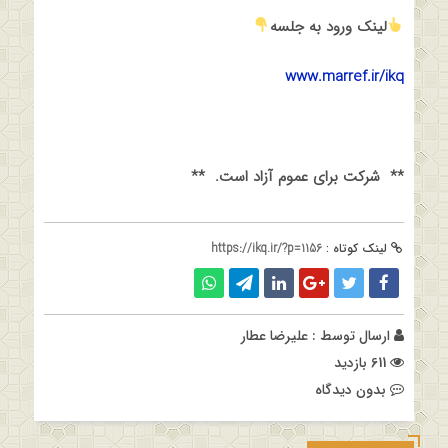
لینک ورود به جلسه
www.marref.ir/ikq
**
شرکت برای عموم آزاد است
.
**
لینک کوتاه :
https://ikq.ir/?p=1156
ارسال توسط :
علیرضا عطار
611 بازدید
بدون دیدگاه