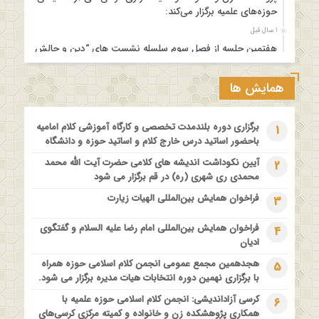
حوزه‌های علمیه برگزار می‌کند:
1 سال قبل
هفتمین جلسه از فصل سوم سلسله نشست های “دین و چالش
های روز” ویژه برنامه “چهارشنبه های اعتقادی” برگزار می شود.
1 سال قبل
همایش ها
مدرسه بهاره بازخوانی آموزه وحیانی بینونت پیشینه // تقریرها //
ادله
برگزاری دوره بلندمدت تخصصی و کارگاه آموزشی کلام امامیه
1
1 سال قبل
باحضور اساتید درس خارج کلام و اساتید حوزه و دانشگاه
کارگاه آموزشی کلام تطبیقی بین المذاهب با عنوان “خداشناسی از
آیین نکوداشت اندیشه های کلامی حضرت آیت الله محمد
2
دیدگاه امامیه و ماتریدیه”
محمدی ری شهری (ره) در قم برگزار می شود
1 سال قبل
فراخوان همایش بین‌المللی الهیات زیارت
3
اولین همایش ملی” #زن و #خانواده ؛ کاوش های #وحیانی و
#عقلانی
فراخوان همایش بین‌المللی امام رضا علیه السلام و گفتگوی
4
1 سال قبل
ادیان
فراخوان مقاله ویژه سیزدهمین همایش بین المللی’فلسفه دین
هجدهمین مجمع عمومی انجمن کلام اسلامی حوزه همراه
5
معاصر با موضوع: “وحی و نبوت”
با برگزاری نهمین دوره انتخابات هیات مدیره برگزار می شود.
کرسی آزاداندیشی: انجمن کلام اسلامی حوزه علمیه با
6
همکاری پژوهشکده زن و خانواده و کمیته مرکزی کرسی‌های