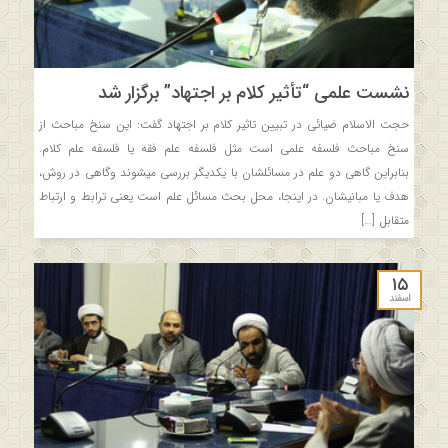
نشست علمی “تأثیر کلام بر اجتهاد” برگزار شد
حجت الاسلام ضیائی در تبیین تاثیر کلام بر اجتهاد گفت: این سنخ مباحث از
سنخ مباحث فلسفه علمی است مثل فلسفه علم فقه یا فلسفه علم کلام.
بنابراین گاهی دو علم در مسائل­شان با یکدیگر بررسی می­شوند وگاهی در روش،
هدف یا مبانی­شان. در اینجا، محل بحث مسائل علم است یعنی ترابط و ارتباط
متقابل […]
۱۵
اسفند