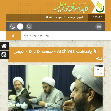
9:19:52
امروز : جمعه - ۱۶ مرداد - ۱۴۰۵
برگزاری دوره بلندمدت تخصصی و کارگاه آمو
یادداشت Archives - صفحه 16 از 16 - انجمن
کلام
۲۰
اسفند