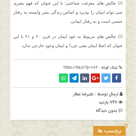
۵⃣ چالش های معرفت شناختی؛ با این عنوان که فهم بشری
نمی تواند ایمان را بپذیرد و اساس زندگی بشر وابسته به رفتار
جنسی است و نه رفتار ایمانی.
۶⃣ چالش های مربوط به خود ایمان در قرن ۲۰ و ۲۱ با این
عنوان که اصلا ایمان یعنی چی؟ و ایمان وجود خارجی ندارد‌.
لینک کوتاه :
https://ikq.ir/?p=1074
ارسال توسط :
علیرضا عطار
747 بازدید
بدون دیدگاه
برچسب ها