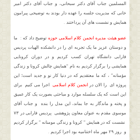
المسلمین جناب آقای دکتر سبحانی، و جناب آقای دکتر امیر
خانی که مدیریت جلسه را عهده دار بودند به توضیحی پبرامون
همایش و نشست های آن پرداختند .
عضو هیئت مدیره انجمن کلام اسلامی حوزه
توضیح داد که : ما
و دوستان عزیز ما یک تجربه ای را در دانشکده الهیات پردیس
فارابی دانشگاه تهران کسب کردیم و در دوران کرونایی
همایشی را برگزار کردیم به نام “همایش چالش کرونا و زندگی
مؤمنانه” ، که ما معتقدیم که در دنیا کار نو و جدید است؛ این
پروژه ای را الان در
انجمن کلام اسلامی
اجرا می کنیم برای
این است که یک سلسله موارد و مباحثی بصورت یک کار عمیق
و پخته و ماندگار به جا بماند، این مدل را بنده و جناب آقای
موسوی مقدم به عنوان معاون پژوهشی پردیس فارابی در ۷۳
نشست که در همایش ” کرونا و زندگی مومنانه ” برگزار کردیم
و روز ۲۹ مهر ماه اختتامیه بود اجرا کردیم .