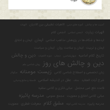
نبوت”
الاهیات تطبیقی بین الادیان
آسیب ها و چالش
آموزه های دینی
الهیات
الهیات زیارت
انجمن کلام
انجمن اسلامی
ایمان
ایده‌ها و شکاف‌ها در پژوهش مذاهب اسلامی
ایمان و اخلاق
ایمان و تربیت
ایمان و سلامت روان
ایمان و سیاست
دین و چالش
تاریخ کلام امامیه
جهان‌شناسی
حجاب
حوزه الاهیات
دین و چالش های روز
روش شناسی علم
زیست مومنانه
زبان تخصصی و اصطلاح شناسی کلامی
سکولار
عقل در اندیشه اسلامی
شرح آیات العقاید
عفاف
فلسفه و منابع وحیانی
قاعده دفع ضرر محتمل
مبانی فکری و کلامی سلفیه
مدرسه پائیزه
مبانی کلامی اخلاق و معنویت
مجمع عمومی
مشق کلام
معرفت فطری
مدرسه پاییزه
معنویت
مدرسه کلامی کوفه