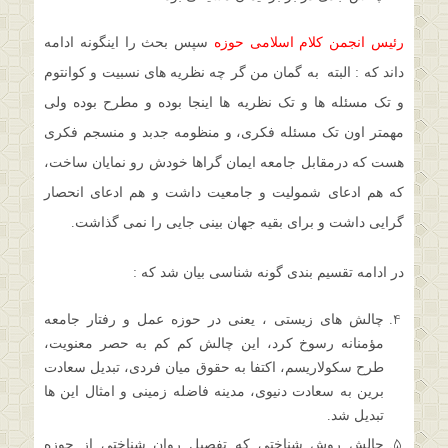
رئیس انجمن کلام اسلامی حوزه
سپس بحث را اینگونه ادامه
داند که : البته به گمان من گر چه نظریه های نسبیت و کوانتوم
و تک مسئله ها و تک نظریه ها اینجا بوده و مطرح بوده ولی
مهمتر اون تک مسئله فکری، و منظومه جدبد و منسجم فکری
هست که درمقابل جامعه ایمان گراها خودش رو نمایان ساخت،
که هم ادعای شمولیت و جامعیت داشت و هم ادعای انحصار
گرایی داشت و برای بقیه جهان بینی جایی را نمی گذاشت.
در ادامه تقسیم بندی گونه شناسی بیان شد که :
چالش های زیستی ، یعنی در حوزه عمل و رفتار جامعه
مؤمنانه رسوخ کرد، این چالش کم کم به حصر معنویت،
طرح سکولاریسم، اکتفا به حقوق میان فردی، تبدیل سعادت
برین به سعادت دنیوی، مدینه فاضله زمینی و امثال این ها
تبدیل شد.
چالش روش شناختی که تفصیل روان شناختی از حوزه