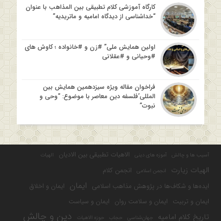
کارگاه آموزشی کلام تطبیقی بین المذاهب با عنوان
“خداشناسی از دیدگاه امامیه و ماتریدیه”
اولین همایش ملی” #زن و #خانواده ؛ کاوش های
#وحیانی و #عقلانی
فراخوان مقاله ویژه سیزدهمین همایش بین
المللی’فلسفه دین معاصر با موضوع: “وحی و
نبوت”
الاهیات تطبیقی بین الادیان
آسیب ها و چالش
آموزه های دینی
الهیات
الهیات زیارت
انجمن کلام
انجمن اسلامی
ایمان
ایده‌ها و شکاف‌ها در پژوهش مذاهب اسلامی
ایمان و اخلاق
ایمان و تربیت
ایمان و سلامت روان
ایمان و سیاست
دین و چالش
تاریخ کلام امامیه
جهان‌شناسی
حجاب
حوزه الاهیات