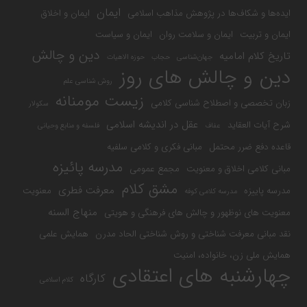
ایمان
ایده‌ها و شکاف‌ها در پژوهش مذاهب اسلامی
ایمان و اخلاق
ایمان و تربیت
ایمان و سلامت روان
ایمان و سیاست
دین و چالش
تاریخ کلام امامیه
جهان‌شناسی
حجاب
حوزه الاهیات
دین و چالش های روز
روش شناسی علم
زیست مومنانه
زبان تخصصی و اصطلاح شناسی کلامی
سکولار
عقل در اندیشه اسلامی
شرح آیات العقاید
عفاف
فلسفه و منابع وحیانی
قاعده دفع ضرر محتمل
مبانی فکری و کلامی سلفیه
مدرسه پائیزه
مبانی کلامی اخلاق و معنویت
مجمع عمومی
مشق کلام
معرفت فطری
مدرسه پاییزه
معنویت
مدرسه کلامی کوفه
منهاج السنه
معنویت های نوظهور و چالش های فرهنگی و هویتی
نقد مبانی معرفت شناختی و روش شناختی الحاد مدرن
همایش علمی
همایش ملی زن، خانواده، امنیت
چهارشنبه های اعتقادی
کارگاه
کلام اسلامی