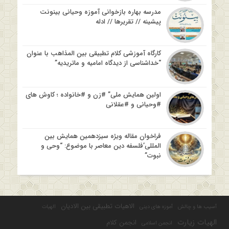
مدرسه بهاره بازخوانی آموزه وحیانی بینونت
پیشینه // تقریرها // ادله
کارگاه آموزشی کلام تطبیقی بین المذاهب با عنوان
“خداشناسی از دیدگاه امامیه و ماتریدیه”
اولین همایش ملی” #زن و #خانواده ؛ کاوش های
#وحیانی و #عقلانی
فراخوان مقاله ویژه سیزدهمین همایش بین
المللی’فلسفه دین معاصر با موضوع: “وحی و
نبوت”
الاهیات تطبیقی بین الادیان
آسیب ها و چالش
آموزه های دینی
الهیات
الهیات زیارت
انجمن کلام
انجمن اسلامی