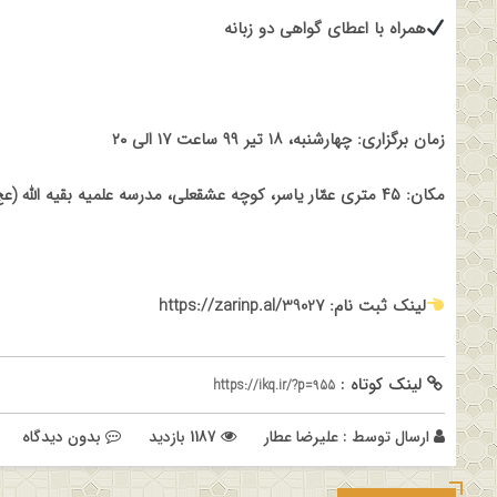
همراه با اعطای گواهی دو زبانه
زمان برگزاری: چهارشنبه، ۱۸ تیر ۹۹ ساعت ۱۷ الی ۲۰
مکان: ۴۵ متری عمّار یاسر، کوچۀ عشقعلی، مدرسۀ علمیۀ بقیه الله (عج)
لینک ثبت نام: https://zarinp.al/39027
لینک کوتاه :
https://ikq.ir/?p=955
ارسال توسط :
علیرضا عطار
1187 بازدید
بدون دیدگاه