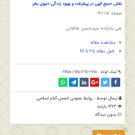
نقش حجج الهی در پیشرفت و بهبود زندگی دنیوی بشر
صفحه 115-142
علی بابازاده؛ سیدحسن طالقانی
مشاهده مقاله
اصل مقاله 5.35 M
لینک کوتاه :
https://ikq.ir/?p=2651
ارسال توسط :
روابط عمومی انجمن کلام اسلامی
1273 بازدید
بدون دیدگاه
برچسب ها