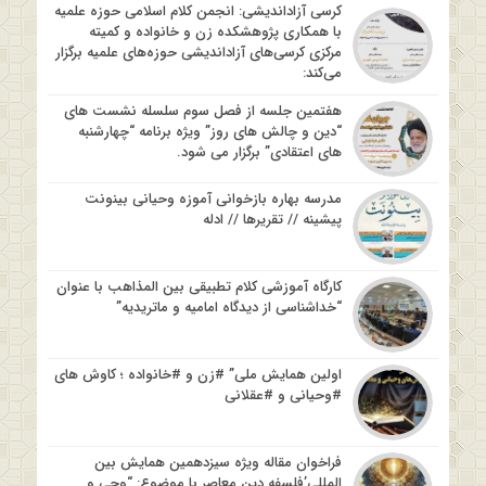
کرسی آزاداندیشی: انجمن کلام اسلامی حوزه علمیه
با همکاری پژوهشکده زن و خانواده و کمیته
مرکزی کرسی‌های آزاداندیشی حوزه‌های علمیه برگزار
می‌کند:
هفتمین جلسه از فصل سوم سلسله نشست های
“دین و چالش های روز” ویژه برنامه “چهارشنبه
های اعتقادی” برگزار می شود.
مدرسه بهاره بازخوانی آموزه وحیانی بینونت
پیشینه // تقریرها // ادله
کارگاه آموزشی کلام تطبیقی بین المذاهب با عنوان
“خداشناسی از دیدگاه امامیه و ماتریدیه”
اولین همایش ملی” #زن و #خانواده ؛ کاوش های
#وحیانی و #عقلانی
فراخوان مقاله ویژه سیزدهمین همایش بین
المللی’فلسفه دین معاصر با موضوع: “وحی و