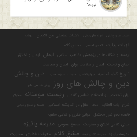
نبوت”
الاهیات تطبیقی بین الادیان
آسیب ها و چالش
آموزه های دینی
الهیات
الهیات زیارت
انجمن کلام
انجمن اسلامی
ایمان
ایده‌ها و شکاف‌ها در پژوهش مذاهب اسلامی
ایمان و اخلاق
ایمان و تربیت
ایمان و سلامت روان
ایمان و سیاست
دین و چالش
تاریخ کلام امامیه
جهان‌شناسی
حجاب
حوزه الاهیات
دین و چالش های روز
روش شناسی علم
زیست مومنانه
زبان تخصصی و اصطلاح شناسی کلامی
سکولار
عقل در اندیشه اسلامی
شرح آیات العقاید
عفاف
فلسفه و منابع وحیانی
قاعده دفع ضرر محتمل
مبانی فکری و کلامی سلفیه
مدرسه پائیزه
مبانی کلامی اخلاق و معنویت
مجمع عمومی
مشق کلام
معرفت فطری
مدرسه پاییزه
معنویت
مدرسه کلامی کوفه