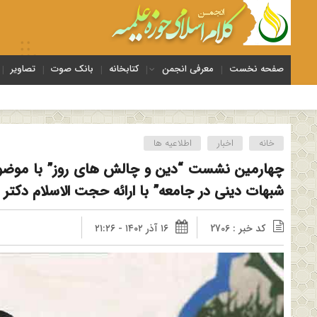
صفحه نخست
معرفی انجمن
کتابخانه
بانک صوت
تصاویر
خانه
اخبار
اطلاعیه ها
چهارمین نشست “دین و چالش های روز” با موض
شبهات دینی در جامعه” با ارائه حجت الاسلام دکتر
کد خبر : 2706
۱۶ آذر ۱۴۰۲ - ۲۱:۲۶