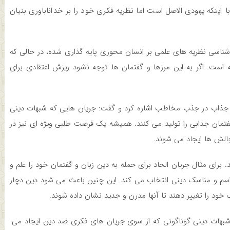
اینکه یهودی الاصل است اما نظریه فکری خود را بر خداناباوری بنیان
اسی نظریه های علمی بر انسان محوری پایه­ گذاری شده، در حالی که
ه است. اگر به این مرزها و گفتمان ها توجه نشود ریزش اعتقادی برای
جذاب در جذب مخاطب اشاره کرد و گفت: جریان­ هایی که شبهات دینی
فتمان جذابی را تولید می­ کنند. همیشه یک فرصت طلبی ویژه ­ای نیز در
الش­ ها ایجاد می­ شوند.
د. برای مثال جریان الحاد برای حمله به دین زبان و گفتمان خود را علم و
راسم و مناسک دینی انتخاب می­ کند. این چنین باعث می­ شود دین دچار
ود را تغییر دهند تا آن­ها مدرن و جدید نشان داده شوند.
وی در پایان این نشست در پاسخ به این سوال که روش مقابله با شبهات دینی گوناگونی که از سوی جریان­ های فکری ضد دین ایجاد می­