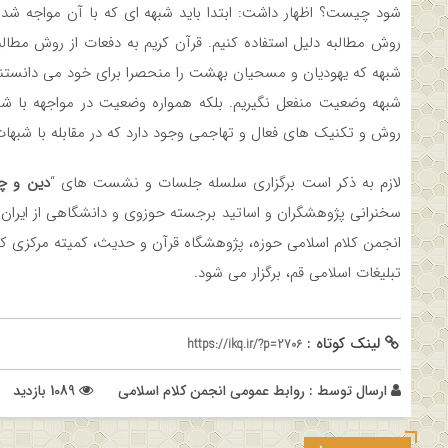
شود چیست؟ اظهار داشت: ابتدا باید شبهه ای که با آن مواجه شده ا
روش مطالبه دلیل استفاده کنیم. قرآن کریم به دفعات از روش مطالب
شبهه که یهودیان و مسحیان بهشت را منحصرا برای خود می­ دانستند
شبهه وضعیت منفعل نگیریم. بلکه همواره وضعیت در مواجهه با 
روش و تکنیک های فعال و تهاجمی وجود دارد که در مقابله با شبهات 
لازم به ذکر است برگزاری سلسله جلسات و نشست های “
دین و چ
سخنرانی پژوهشگران و اساتید برجسته حوزوی و دانشگاهی از ایران
انجمن کلام اسلامی حوزه، پژوهشگاه قرآن و حدیث، کمیته مرکزی ک
تبلیغات اسلامی قم، برگزار می شود.
لینک کوتاه :
https://ikq.ir/?p=2706
ارسال توسط :
روابط عمومی انجمن کلام اسلامی
1089 بازدید