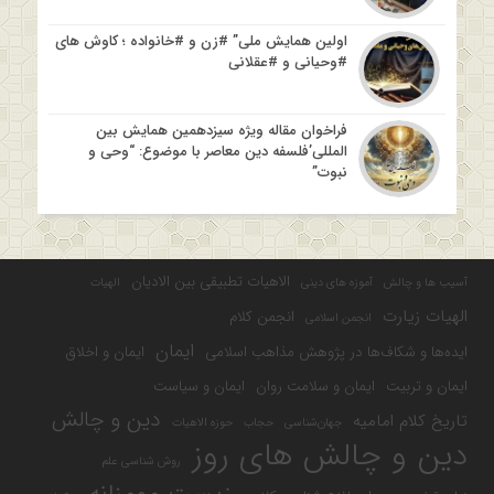
اولین همایش ملی” #زن و #خانواده ؛ کاوش های
#وحیانی و #عقلانی
فراخوان مقاله ویژه سیزدهمین همایش بین
المللی’فلسفه دین معاصر با موضوع: “وحی و
نبوت”
الاهیات تطبیقی بین الادیان
آسیب ها و چالش
آموزه های دینی
الهیات
الهیات زیارت
انجمن کلام
انجمن اسلامی
ایمان
ایده‌ها و شکاف‌ها در پژوهش مذاهب اسلامی
ایمان و اخلاق
ایمان و تربیت
ایمان و سلامت روان
ایمان و سیاست
دین و چالش
تاریخ کلام امامیه
جهان‌شناسی
حجاب
حوزه الاهیات
دین و چالش های روز
روش شناسی علم