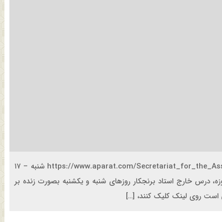
پخش زنده؛ خارج کلام – شرور و کرونا‌‌؛ علم و دین : https://www.aparat.com/Secretariat_for_the_Assembly/live شنبه – ۱۷
لامی حوزه، درس خارج استاد برنجکار روزهای شنبه و یکشنبه بصورت زنده بر
 است روی لینک کلیک کنند، […]