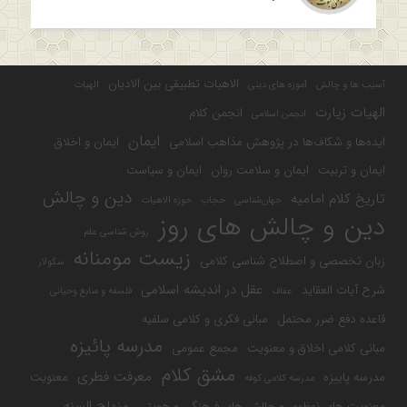
الاهیات تطبیقی بین الادیان
آسیب ها و چالش
آموزه های دینی
الهیات
الهیات زیارت
انجمن کلام
انجمن اسلامی
ایمان
ایده‌ها و شکاف‌ها در پژوهش مذاهب اسلامی
ایمان و اخلاق
ایمان و تربیت
ایمان و سلامت روان
ایمان و سیاست
دین و چالش
تاریخ کلام امامیه
جهان‌شناسی
حجاب
حوزه الاهیات
دین و چالش های روز
روش شناسی علم
زیست مومنانه
زبان تخصصی و اصطلاح شناسی کلامی
سکولار
عقل در اندیشه اسلامی
شرح آیات العقاید
عفاف
فلسفه و منابع وحیانی
قاعده دفع ضرر محتمل
مبانی فکری و کلامی سلفیه
مدرسه پائیزه
مبانی کلامی اخلاق و معنویت
مجمع عمومی
مشق کلام
معرفت فطری
مدرسه پاییزه
معنویت
مدرسه کلامی کوفه
منهاج السنه
معنویت های نوظهور و چالش های فرهنگی و هویتی