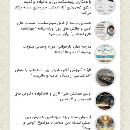
با همکاری پژوهشکده زن و خانواده و کمیته
مرکزی کرسی‌های آزاداندیشی حوزه‌های علمیه برگزار
می‌کند:
هفتمین جلسه از فصل سوم سلسله نشست های
“دین و چالش های روز” ویژه برنامه “چهارشنبه
های اعتقادی” برگزار می شود.
مدرسه بهاره بازخوانی آموزه وحیانی بینونت
پیشینه // تقریرها // ادله
کارگاه آموزشی کلام تطبیقی بین المذاهب با عنوان
“خداشناسی از دیدگاه امامیه و ماتریدیه”
اولین همایش ملی” #زن و #خانواده ؛ کاوش های
#وحیانی و #عقلانی
فراخوان مقاله ویژه سیزدهمین همایش بین
المللی’فلسفه دین معاصر با موضوع: “وحی و
نبوت”