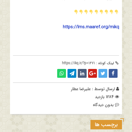
https://lms.maaref.org/mikq
لینک کوتاه :
https://ikq.ir/?p=1471
ارسال توسط :
علیرضا عطار
1284 بازدید
بدون دیدگاه
برچسب ها