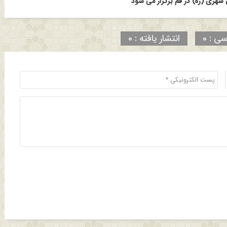
هری (ره) در قم برگزار می شود
سی : 0
انتشار یافته : 0