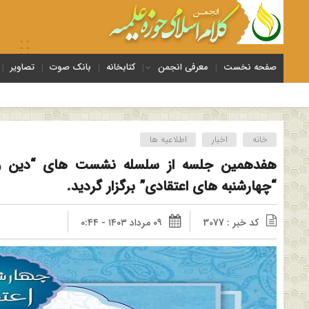
صفحه نخست
معرفی انجمن
کتابخانه
بانک صوت
تصاویر
خانه
اخبار
اطلاعیه ها
هفدهمین جلسه از سلسله نشست های “دین و چ
“چهارشنبه های اعتقادی” برگزار گردید.
کد خبر : 3077
۰۹ مرداد ۱۴۰۳ - ۰:۴۴