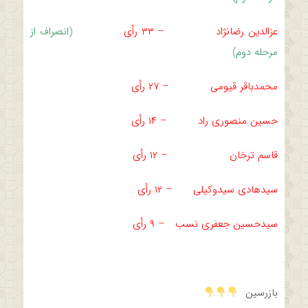
عزالدین رضانژاد – ۳۳ رأی
(انصراف از
مرحله دوم)
محمدباقر قیومی – ۲۷ رأی
حسین منصوری راد – ۱۴ رأی
قاسم ترخان – ۱۲ رأی
سیدهادی سیدوکیلی – ۱۲ رأی
سیدحسین جعفری نسب – ۹ رأی
بازرسین