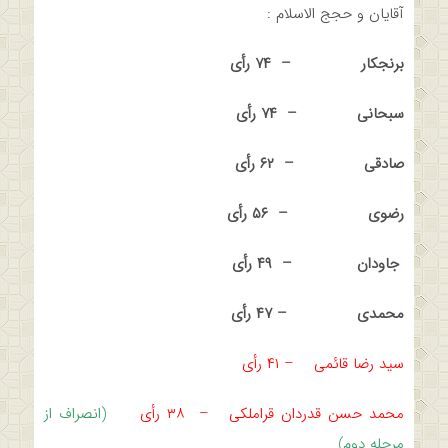
آقایان و حجج الاسلام :
برنجکار – ۷۴ رأی
سبحانی – ۷۴ رأی
صادقی – ۶۲ رأی
رضوی – ۵۶ رأی
جاودان – ۴۹ رأی
محمدی – ۴۷ رأی
سید رضا قائمی – ۴۱ رأی
محمد حسن قدردان قراملکی – ۳۸ رأی
(انصراف از
مرحله دوم)