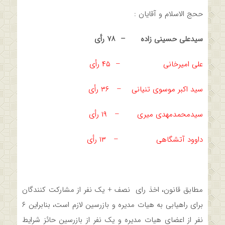
ححج الاسلام و آقایان :
سیدعلی حسینی زاده – ۷۸ رأی
علی امیرخانی – ۴۵ رأی
سید اکبر موسوی تنیانی – ۳۶ رأی
سیدمحمدمهدی میری – ۱۹ رأی
داوود آتشگاهی – ۱۳ رأی
مطابق قانون، اخذ رای نصف + یک نفر از مشارکت کنندگان
برای راهیابی به هیات مدیره و بازرسین لازم است، بنابراین ۶
نفر از اعضای هیات مدیره و یک نفر از بازرسین حائز شرایط