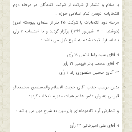
با سلام و تشکر از شرکت از شرکت کنندگان در مرحله دوم
انتخابات انجمن کلام اسلامی حوزه …
مرحله دوم انتخابات با شرکت ۴۵ نفر از اعضای پیوسته امروز
(دوشنبه – ۱۷ شهریور ۱۳۹۹) برگزار گردید و با احتساب ۳ رای
باطله، آراء ثبت شده به شرح ذیل می باشد :
۱- آقای سید رضا قائمی ۱۹ رأی
۲- آقای محمد باقر قیومی ۲۱ رأی
۳- آقای حسین منصوری راد ۲ رأی
بدین ترتیب جناب آقای حجت الاسلام والمسلمین محمدباقر
قیومی بعنوان عضو هفتم هیات مدیره انتخاب گردید .
و شمارش آراء کاندیداهای بازرسین به شرح ذیل می باشد :
۱- آقای علی امیرخانی ۱۳ رأی