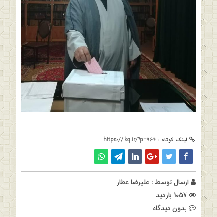
لینک کوتاه :
https://ikq.ir/?p=964
ارسال توسط :
علیرضا عطار
1057 بازدید
بدون دیدگاه