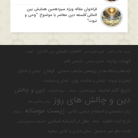
فراخوان مقاله ویژه سیزدهمین همایش بین
المللی’فلسفه دین معاصر با موضوع: “وحی و
نبوت”
الاهیات تطبیقی بین الادیان
آسیب ها و چالش
آموزه های دینی
الهیات
الهیات زیارت
انجمن کلام
انجمن اسلامی
ایمان
ایده‌ها و شکاف‌ها در پژوهش مذاهب اسلامی
ایمان و اخلاق
ایمان و تربیت
ایمان و سلامت روان
ایمان و سیاست
دین و چالش
تاریخ کلام امامیه
جهان‌شناسی
حجاب
حوزه الاهیات
دین و چالش های روز
روش شناسی علم
زیست مومنانه
زبان تخصصی و اصطلاح شناسی کلامی
سکولار
عقل در اندیشه اسلامی
شرح آیات العقاید
عفاف
فلسفه و منابع وحیانی
قاعده دفع ضرر محتمل
مبانی فکری و کلامی سلفیه