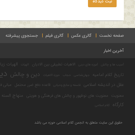
ثبت دیدگاه
صفحه نخست
گالری عکس
گالری فیلم
جستجوی پیشرفته
آخرین اخبار
الهیات زیا
الاهیات تطبیقی بین الادیان
آسیب ها و چالش
آموزه های دینی
الهیات
دی
دین و چالش
تاریخ کلام امامیه
جهان‌شناسی
حجاب
حوزه الاهیات
عقل در اندیشه اسلامی
قاعده دفع ضرر محتمل
مبانی ف
فلسفه و منابع وحیانی
منهاج السنه
معنویت
معنویت های نوظهور و چالش های فرهنگی و هویتی
کارگاه
کلام اسلامی
حقوق این سایت متعلق به انجمن کلام اسلامی حوزه می باشد