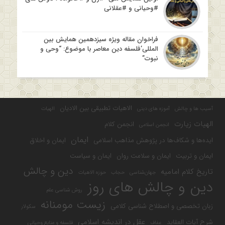
#وحیانی و #عقلانی
فراخوان مقاله ویژه سیزدهمین همایش بین
المللی’فلسفه دین معاصر با موضوع: “وحی و
نبوت”
الاهیات تطبیقی بین الادیان
آسیب ها و چالش
آموزه های دینی
الهیات
الهیات زیارت
انجمن کلام
انجمن اسلامی
ایمان
ایده‌ها و شکاف‌ها در پژوهش مذاهب اسلامی
ایمان و اخلاق
ایمان و تربیت
ایمان و سلامت روان
ایمان و سیاست
دین و چالش
تاریخ کلام امامیه
جهان‌شناسی
حجاب
حوزه الاهیات
دین و چالش های روز
روش شناسی علم
زیست مومنانه
زبان تخصصی و اصطلاح شناسی کلامی
سکولار
عقل در اندیشه اسلامی
شرح آیات العقاید
عفاف
فلسفه و منابع وحیانی