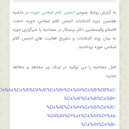
به گزارش روابط عمومی
انجمن کلام اسلامی حوزه
؛ در حاشیه
هفتمین دوره انتخابات انجمن کلام اسلامی حوزه، حجت
الاسلام والمسلمین دکتر برنجکار در مصاحبه با خبرگزاری حوزه
به بیان روند انتخابات و تشریح فعالیت های انجمن کلام
اسلامی حوزه پرداختند.
اصل مصاحبه را می توانید در لینک زیر مشاهد و مطالعه
نمایید .
20/%D8%A8%D8%B1%DA%AF%D8%B2%D8%A7%D8%B1%DB%8C-
%D8%AF%D8%B1%D8%B3-
%D8%AE%D8%A7%D8%B1%D8%AC-
%DA%A9%D9%84%D8%A7%D9%85-
%D8%A7%D8%B2-