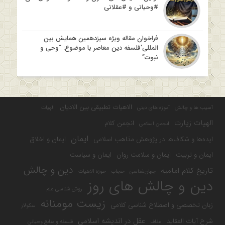
#وحیانی و #عقلانی
فراخوان مقاله ویژه سیزدهمین همایش بین
المللی’فلسفه دین معاصر با موضوع: “وحی و
نبوت”
الاهیات تطبیقی بین الادیان
آسیب ها و چالش
آموزه های دینی
الهیات
الهیات زیارت
انجمن کلام
انجمن اسلامی
ایمان
ایده‌ها و شکاف‌ها در پژوهش مذاهب اسلامی
ایمان و اخلاق
ایمان و تربیت
ایمان و سلامت روان
ایمان و سیاست
دین و چالش
تاریخ کلام امامیه
جهان‌شناسی
حجاب
حوزه الاهیات
دین و چالش های روز
روش شناسی علم
زیست مومنانه
زبان تخصصی و اصطلاح شناسی کلامی
سکولار
عقل در اندیشه اسلامی
شرح آیات العقاید
عفاف
فلسفه و منابع وحیانی