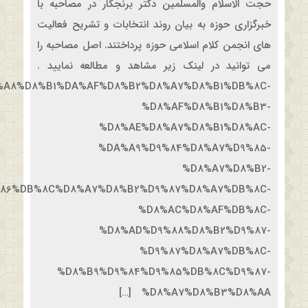
حجت الاسلام والمسلمین دکتر برنجکار در مصاحبه با
خبرگزاری حوزه به بیان روند انتخابات و تشریح فعالیت
های انجمن کلام اسلامی حوزه پرداختند. اصل مصاحبه را
می توانید در لینک زیر مشاهد و مطالعه نمایید .
/%D8%A8%D8%B1%DA%AF%D8%B2%D8%A7%D8%B1%DB%8C-
%D8%AF%D8%B1%D8%B3-
%D8%AE%D8%A7%D8%B1%D8%AC-
%DA%A9%D9%84%D8%A7%D9%85-
%D8%A7%D8%B2-
86%DB%8C%D8%A7%D8%B2%D9%87%D8%A7%DB%8C-
%D8%AC%D8%AF%DB%8C-
%D8%AD%D9%88%D8%B2%D9%87-
%D9%87%D8%A7%DB%8C-
%D8%B9%D9%84%D9%85%DB%8C%D9%87-
%D8%A7%D8%B3%D8%AA […]