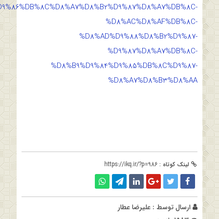
D9%86%DB%8C%D8%A7%D8%B2%D9%87%D8%A7%DB%8C-
%D8%AC%D8%AF%DB%8C-
%D8%AD%D9%88%D8%B2%D9%87-
%D9%87%D8%A7%DB%8C-
%D8%B9%D9%84%D9%85%DB%8C%D9%87-
%D8%A7%D8%B3%D8%AA
لینک کوتاه :
https://ikq.ir/?p=986
ارسال توسط :
علیرضا عطار