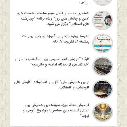
می‌کند:
هفتمین جلسه از فصل سوم سلسله نشست های
“دین و چالش های روز” ویژه برنامه “چهارشنبه
های اعتقادی” برگزار می شود.
مدرسه بهاره بازخوانی آموزه وحیانی بینونت
پیشینه // تقریرها // ادله
کارگاه آموزشی کلام تطبیقی بین المذاهب با عنوان
“خداشناسی از دیدگاه امامیه و ماتریدیه”
اولین همایش ملی” #زن و #خانواده ؛ کاوش های
#وحیانی و #عقلانی
فراخوان مقاله ویژه سیزدهمین همایش بین
المللی’فلسفه دین معاصر با موضوع: “وحی و
نبوت”