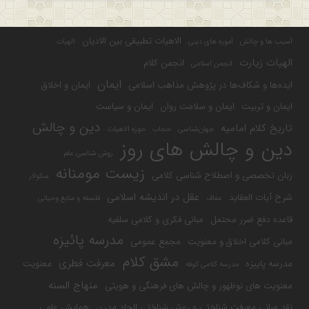
الاهیات تطبیقی بین الادیان
آسیب ها و چالش
آموزه های دینی
الهیات
الهیات زیارت
انجمن کلام
انجمن اسلامی
ایمان
ایده‌ها و شکاف‌ها در پژوهش مذاهب اسلامی
ایمان و اخلاق
ایمان و تربیت
ایمان و سلامت روان
ایمان و سیاست
دین و چالش
تاریخ کلام امامیه
جهان‌شناسی
حجاب
حوزه الاهیات
دین و چالش های روز
روش شناسی علم
زیست مومنانه
زبان تخصصی و اصطلاح شناسی کلامی
سکولار
عقل در اندیشه اسلامی
شرح آیات العقاید
عفاف
فلسفه و منابع وحیانی
قاعده دفع ضرر محتمل
مبانی فکری و کلامی سلفیه
مدرسه پائیزه
مبانی کلامی اخلاق و معنویت
مجمع عمومی
مشق کلام
معرفت فطری
مدرسه پاییزه
معنویت
مدرسه کلامی کوفه
منهاج السنه
معنویت های نوظهور و چالش های فرهنگی و هویتی
نقد مبانی معرفت شناختی و روش شناختی الحاد مدرن
همایش علمی