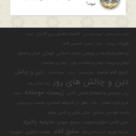
نبوت”
الاهیات تطبیقی بین الادیان
آسیب ها و چالش
آموزه های دینی
الهیات
الهیات زیارت
انجمن کلام
انجمن اسلامی
ایمان
ایده‌ها و شکاف‌ها در پژوهش مذاهب اسلامی
ایمان و اخلاق
ایمان و تربیت
ایمان و سلامت روان
ایمان و سیاست
دین و چالش
تاریخ کلام امامیه
جهان‌شناسی
حجاب
حوزه الاهیات
دین و چالش های روز
روش شناسی علم
زیست مومنانه
زبان تخصصی و اصطلاح شناسی کلامی
سکولار
عقل در اندیشه اسلامی
شرح آیات العقاید
عفاف
فلسفه و منابع وحیانی
قاعده دفع ضرر محتمل
مبانی فکری و کلامی سلفیه
مدرسه پائیزه
مبانی کلامی اخلاق و معنویت
مجمع عمومی
مشق کلام
معرفت فطری
مدرسه پاییزه
معنویت
مدرسه کلامی کوفه