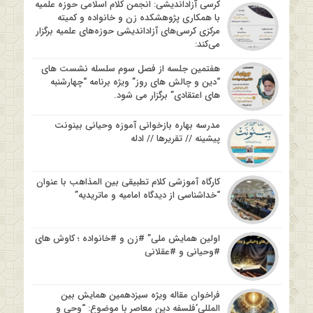
کرسی آزاداندیشی: انجمن کلام اسلامی حوزه علمیه
با همکاری پژوهشکده زن و خانواده و کمیته
مرکزی کرسی‌های آزاداندیشی حوزه‌های علمیه برگزار
می‌کند:
هفتمین جلسه از فصل سوم سلسله نشست های
“دین و چالش های روز” ویژه برنامه “چهارشنبه
های اعتقادی” برگزار می شود.
مدرسه بهاره بازخوانی آموزه وحیانی بینونت
پیشینه // تقریرها // ادله
کارگاه آموزشی کلام تطبیقی بین المذاهب با عنوان
“خداشناسی از دیدگاه امامیه و ماتریدیه”
اولین همایش ملی” #زن و #خانواده ؛ کاوش های
#وحیانی و #عقلانی
فراخوان مقاله ویژه سیزدهمین همایش بین
المللی’فلسفه دین معاصر با موضوع: “وحی و