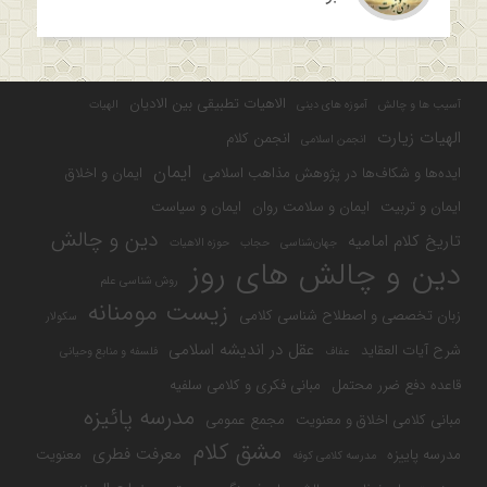
الاهیات تطبیقی بین الادیان
آسیب ها و چالش
آموزه های دینی
الهیات
الهیات زیارت
انجمن کلام
انجمن اسلامی
ایمان
ایده‌ها و شکاف‌ها در پژوهش مذاهب اسلامی
ایمان و اخلاق
ایمان و تربیت
ایمان و سلامت روان
ایمان و سیاست
دین و چالش
تاریخ کلام امامیه
جهان‌شناسی
حجاب
حوزه الاهیات
دین و چالش های روز
روش شناسی علم
زیست مومنانه
زبان تخصصی و اصطلاح شناسی کلامی
سکولار
عقل در اندیشه اسلامی
شرح آیات العقاید
عفاف
فلسفه و منابع وحیانی
قاعده دفع ضرر محتمل
مبانی فکری و کلامی سلفیه
مدرسه پائیزه
مبانی کلامی اخلاق و معنویت
مجمع عمومی
مشق کلام
معرفت فطری
مدرسه پاییزه
معنویت
مدرسه کلامی کوفه