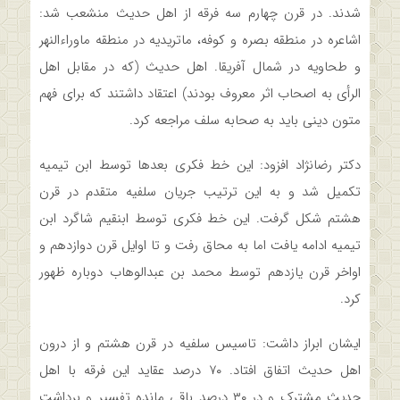
شدند. در قرن چهارم سه فرقه از اهل حدیث منشعب شد:
اشاعره در منطقه بصره و کوفه، ماتریدیه در منطقه ماوراءالنهر
و طحاویه در شمال آفریقا. اهل حدیث (که در مقابل اهل
الرأی به اصحاب اثر معروف بودند) اعتقاد داشتند که برای فهم
متون دینی باید به صحابه سلف مراجعه کرد.
دکتر رضانژاد افزود: این خط فکری بعدها توسط ابن تیمیه
تکمیل شد و به این ترتیب جریان سلفیه متقدم در قرن
هشتم شکل گرفت. این خط فکری توسط ابن­قیم شاگرد ابن
تیمیه ادامه یافت اما به محاق رفت و تا اوایل قرن دوازدهم و
اواخر قرن یازدهم توسط محمد بن عبدالوهاب دوباره ظهور
کرد.
ایشان ابراز داشت: تاسیس سلفیه در قرن هشتم و از درون
اهل حدیث اتفاق افتاد. ۷۰ درصد عقاید این فرقه با اهل
حدیث مشترک و در ۳۰ درصد باقی مانده تفسیر و برداشت