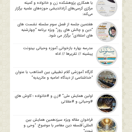
با همکاری پژوهشکده زن و خانواده و کمیته
مرکزی کرسی‌های آزاداندیشی حوزه‌های علمیه برگزار
می‌کند:
هفتمین جلسه از فصل سوم سلسله نشست های
“دین و چالش های روز” ویژه برنامه “چهارشنبه
های اعتقادی” برگزار می شود.
مدرسه بهاره بازخوانی آموزه وحیانی بینونت
پیشینه // تقریرها // ادله
کارگاه آموزشی کلام تطبیقی بین المذاهب با عنوان
“خداشناسی از دیدگاه امامیه و ماتریدیه”
اولین همایش ملی” #زن و #خانواده ؛ کاوش های
#وحیانی و #عقلانی
فراخوان مقاله ویژه سیزدهمین همایش بین
المللی’فلسفه دین معاصر با موضوع: “وحی و
نبوت”