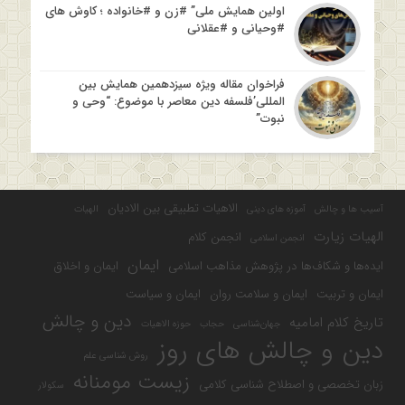
اولین همایش ملی” #زن و #خانواده ؛ کاوش های
#وحیانی و #عقلانی
فراخوان مقاله ویژه سیزدهمین همایش بین
المللی’فلسفه دین معاصر با موضوع: “وحی و
نبوت”
الاهیات تطبیقی بین الادیان
آسیب ها و چالش
آموزه های دینی
الهیات
الهیات زیارت
انجمن کلام
انجمن اسلامی
ایمان
ایده‌ها و شکاف‌ها در پژوهش مذاهب اسلامی
ایمان و اخلاق
ایمان و تربیت
ایمان و سلامت روان
ایمان و سیاست
دین و چالش
تاریخ کلام امامیه
جهان‌شناسی
حجاب
حوزه الاهیات
دین و چالش های روز
روش شناسی علم
زیست مومنانه
زبان تخصصی و اصطلاح شناسی کلامی
سکولار