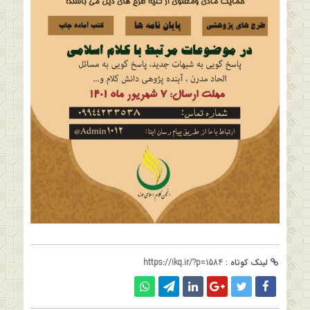
لینک کوتاه :
https://ikq.ir/?p=1584