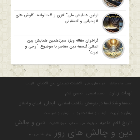
اولین همایش ملی” #زن و #خانواده ؛ کاوش های
#وحیانی و #عقلانی
فراخوان مقاله ویژه سیزدهمین همایش بین
المللی’فلسفه دین معاصر با موضوع: “وحی و
نبوت”
الاهیات تطبیقی بین الادیان
آسیب ها و چالش
آموزه های دینی
الهیات
الهیات زیارت
انجمن کلام
انجمن اسلامی
ایمان
ایده‌ها و شکاف‌ها در پژوهش مذاهب اسلامی
ایمان و اخلاق
ایمان و تربیت
ایمان و سلامت روان
ایمان و سیاست
دین و چالش
تاریخ کلام امامیه
جهان‌شناسی
حجاب
حوزه الاهیات
دین و چالش های روز
روش شناسی علم