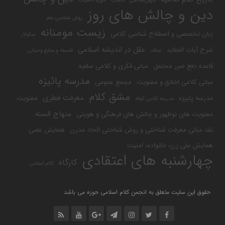
جهان‌شناسی
حجاب
حوزه الاهیات
دین و چالش های روز
روش شناسی علم
زیست مومنانه
زبان تخصصی و اصطلاح شناسی کلامی
سکولار
عقل در اندیشه اسلامی
شرح آیات العقاید
عفاف
فلسفه و منابع وحیانی
قاعده دفع ضرر محتمل
مبانی فکری و کلامی سلفیه
مدرسه پائیزه
مبانی کلامی اخلاق و معنویت
مجمع عمومی
مشق کلام
معرفت فطری
مدرسه پاییزه
معنویت
مدرسه کلامی کوفه
منهاج السنه
معنویت های نوظهور و چالش های فرهنگی و هویتی
نقد مبانی معرفت شناختی و روش شناختی الحاد مدرن
همایش علمی
همایش ملی زن، خانواده، امنیت
چهارشنبه های اعتقادی
کارگاه
کلام اسلامی
حقوق این سایت متعلق به انجمن کلام اسلامی حوزه می باشد