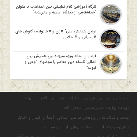
کارگاه آموزشی کلام تطبیقی بین المذاهب با عنوان
“خداشناسی از دیدگاه امامیه و ماتریدیه”
اولین همایش ملی” #زن و #خانواده ؛ کاوش های
#وحیانی و #عقلانی
فراخوان مقاله ویژه سیزدهمین همایش بین
المللی’فلسفه دین معاصر با موضوع: “وحی و
نبوت”
الاهیات تطبیقی بین الادیان
آسیب ها و چالش
آموزه های دینی
الهیات
الهیات زیارت
انجمن کلام
انجمن اسلامی
ایمان
ایده‌ها و شکاف‌ها در پژوهش مذاهب اسلامی
ایمان و اخلاق
ایمان و تربیت
ایمان و سلامت روان
ایمان و سیاست
دین و چالش
تاریخ کلام امامیه