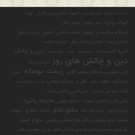
الاهیات تطبیقی بین الادیان
آسیب ها و چالش
آموزه های دینی
الهیات
الهیات زیارت
انجمن کلام
انجمن اسلامی
ایمان
ایده‌ها و شکاف‌ها در پژوهش مذاهب اسلامی
ایمان و اخلاق
ایمان و تربیت
ایمان و سلامت روان
ایمان و سیاست
دین و چالش
تاریخ کلام امامیه
جهان‌شناسی
حجاب
حوزه الاهیات
دین و چالش های روز
روش شناسی علم
زیست مومنانه
زبان تخصصی و اصطلاح شناسی کلامی
سکولار
عقل در اندیشه اسلامی
شرح آیات العقاید
عفاف
فلسفه و منابع وحیانی
قاعده دفع ضرر محتمل
مبانی فکری و کلامی سلفیه
مدرسه پائیزه
مبانی کلامی اخلاق و معنویت
مجمع عمومی
مشق کلام
معرفت فطری
مدرسه پاییزه
معنویت
مدرسه کلامی کوفه
منهاج السنه
معنویت های نوظهور و چالش های فرهنگی و هویتی
نقد مبانی معرفت شناختی و روش شناختی الحاد مدرن
همایش علمی