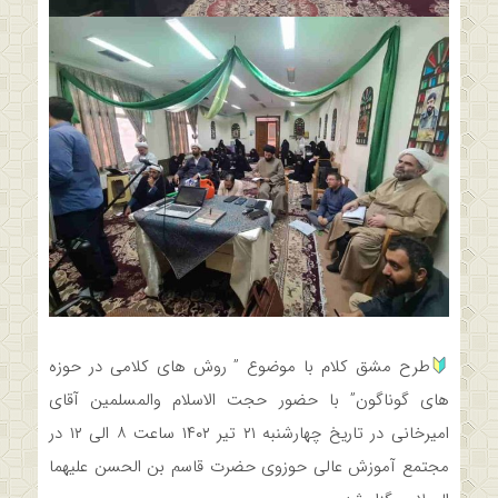
طرح مشق کلام با موضوع ” روش هاي كلامي در حوزه
هاي گوناگون” با حضور حجت الاسلام والمسلمين آقاي
اميرخاني در تاريخ چهارشنبه ۲۱ تير ۱۴۰۲ ساعت ۸ الي ۱۲ در
مجتمع آموزش عالی حوزوی حضرت قاسم بن الحسن علیهما