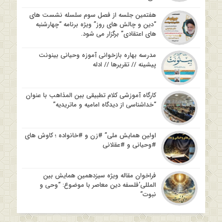
هفتمین جلسه از فصل سوم سلسله نشست های
“دین و چالش های روز” ویژه برنامه “چهارشنبه
های اعتقادی” برگزار می شود.
مدرسه بهاره بازخوانی آموزه وحیانی بینونت
پیشینه // تقریرها // ادله
کارگاه آموزشی کلام تطبیقی بین المذاهب با عنوان
“خداشناسی از دیدگاه امامیه و ماتریدیه”
اولین همایش ملی” #زن و #خانواده ؛ کاوش های
#وحیانی و #عقلانی
فراخوان مقاله ویژه سیزدهمین همایش بین
المللی’فلسفه دین معاصر با موضوع: “وحی و
نبوت”