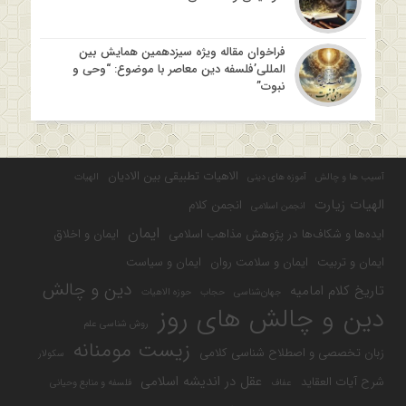
فراخوان مقاله ویژه سیزدهمین همایش بین
المللی’فلسفه دین معاصر با موضوع: “وحی و
نبوت”
الاهیات تطبیقی بین الادیان
آسیب ها و چالش
آموزه های دینی
الهیات
الهیات زیارت
انجمن کلام
انجمن اسلامی
ایمان
ایده‌ها و شکاف‌ها در پژوهش مذاهب اسلامی
ایمان و اخلاق
ایمان و تربیت
ایمان و سلامت روان
ایمان و سیاست
دین و چالش
تاریخ کلام امامیه
جهان‌شناسی
حجاب
حوزه الاهیات
دین و چالش های روز
روش شناسی علم
زیست مومنانه
زبان تخصصی و اصطلاح شناسی کلامی
سکولار
عقل در اندیشه اسلامی
شرح آیات العقاید
عفاف
فلسفه و منابع وحیانی