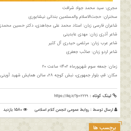
مجری: سید محمد جواد شرافت
سخنران: حجت‌الاسلام والمسلمین بندانی نیشابوری
شاعران فارسی زبان: استاد محمد علی مجاهدی، دکتر حسین محمد
شاعر آذری زبان: مهدی عابدینی
شاعر عرب زبان: مرتضی حیدری آل کثیر
شاعر اردو زبان: صائب جعفری
زمان: جمعه سوم شهریورماه ۱۴۰۲؛ ساعت ۲۰
مکان: قم، بلوار جمهوری، نبش کوچه ۲۸، سالن همایش شهید آوینی، خانه فرهنگ و هنر ملل (فهم)
لینک کوتاه :
https://ikq.ir/?p=2229
ارسال توسط :
روابط عمومی انجمن کلام اسلامی
1580 بازدید
برچسب ها