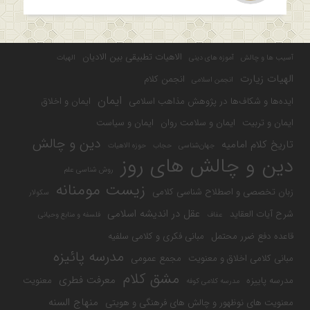
الاهیات تطبیقی بین الادیان
آسیب ها و چالش
آموزه های دینی
الهیات
الهیات زیارت
انجمن کلام
انجمن اسلامی
ایمان
ایده‌ها و شکاف‌ها در پژوهش مذاهب اسلامی
ایمان و اخلاق
ایمان و تربیت
ایمان و سلامت روان
ایمان و سیاست
دین و چالش
تاریخ کلام امامیه
جهان‌شناسی
حجاب
حوزه الاهیات
دین و چالش های روز
روش شناسی علم
زیست مومنانه
زبان تخصصی و اصطلاح شناسی کلامی
سکولار
عقل در اندیشه اسلامی
شرح آیات العقاید
عفاف
فلسفه و منابع وحیانی
قاعده دفع ضرر محتمل
مبانی فکری و کلامی سلفیه
مدرسه پائیزه
مبانی کلامی اخلاق و معنویت
مجمع عمومی
مشق کلام
معرفت فطری
مدرسه پاییزه
معنویت
مدرسه کلامی کوفه
منهاج السنه
معنویت های نوظهور و چالش های فرهنگی و هویتی