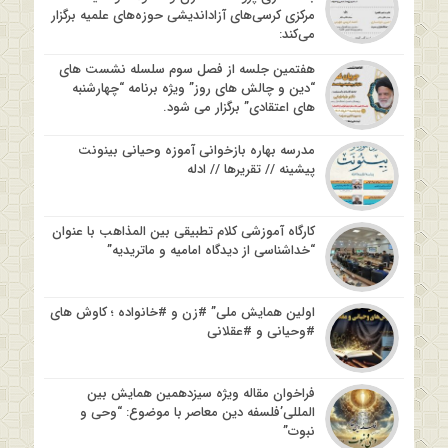
مرکزی کرسی‌های آزاداندیشی حوزه‌های علمیه برگزار
می‌کند:
هفتمین جلسه از فصل سوم سلسله نشست های
“دین و چالش های روز” ویژه برنامه “چهارشنبه
های اعتقادی” برگزار می شود.
مدرسه بهاره بازخوانی آموزه وحیانی بینونت
پیشینه // تقریرها // ادله
کارگاه آموزشی کلام تطبیقی بین المذاهب با عنوان
“خداشناسی از دیدگاه امامیه و ماتریدیه”
اولین همایش ملی” #زن و #خانواده ؛ کاوش های
#وحیانی و #عقلانی
فراخوان مقاله ویژه سیزدهمین همایش بین
المللی’فلسفه دین معاصر با موضوع: “وحی و
نبوت”