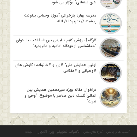
های اعتقادی” برگزار می شود.
مدرسه بهاره بازخوانی آموزه وحیانی بینونت
پیشینه // تقریرها // ادله
کارگاه آموزشی کلام تطبیقی بین المذاهب با عنوان
“خداشناسی از دیدگاه امامیه و ماتریدیه”
اولین همایش ملی” #زن و #خانواده ؛ کاوش های
#وحیانی و #عقلانی
فراخوان مقاله ویژه سیزدهمین همایش بین
المللی’فلسفه دین معاصر با موضوع: “وحی و
نبوت”
الاهیات تطبیقی بین الادیان
آسیب ها و چالش
آموزه های دینی
الهیات