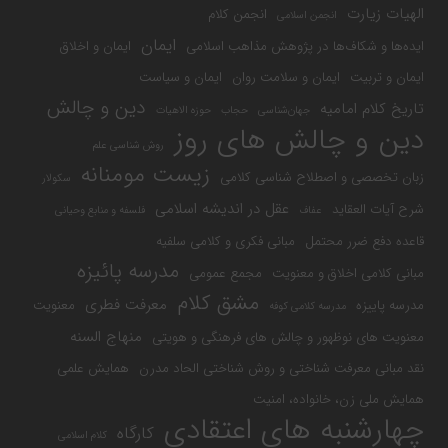
الهیات زیارت
انجمن کلام
انجمن اسلامی
ایمان
ایده‌ها و شکاف‌ها در پژوهش مذاهب اسلامی
ایمان و اخلاق
ایمان و تربیت
ایمان و سلامت روان
ایمان و سیاست
دین و چالش
تاریخ کلام امامیه
جهان‌شناسی
حجاب
حوزه الاهیات
دین و چالش های روز
روش شناسی علم
زیست مومنانه
زبان تخصصی و اصطلاح شناسی کلامی
سکولار
عقل در اندیشه اسلامی
شرح آیات العقاید
عفاف
فلسفه و منابع وحیانی
قاعده دفع ضرر محتمل
مبانی فکری و کلامی سلفیه
مدرسه پائیزه
مبانی کلامی اخلاق و معنویت
مجمع عمومی
مشق کلام
معرفت فطری
مدرسه پاییزه
معنویت
مدرسه کلامی کوفه
منهاج السنه
معنویت های نوظهور و چالش های فرهنگی و هویتی
نقد مبانی معرفت شناختی و روش شناختی الحاد مدرن
همایش علمی
همایش ملی زن، خانواده، امنیت
چهارشنبه های اعتقادی
کارگاه
کلام اسلامی