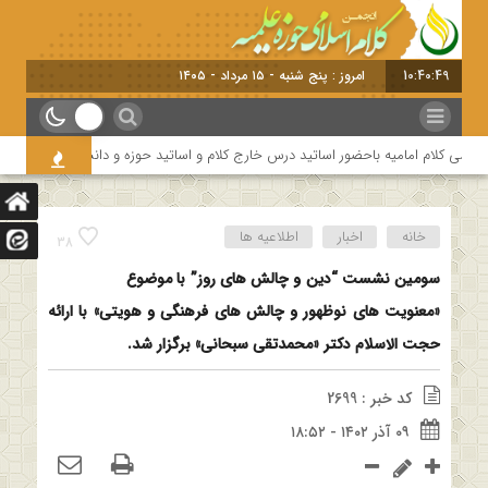
10:40:50
امروز : پنج شنبه - ۱۵ مرداد - ۱۴۰۵
 کلام امامیه باحضور اساتید درس خارج کلام و اساتید حوزه و دانشگاه
هفتمین
خانه
اخبار
اطلاعیه ها
38
سومین نشست “دین و چالش های روز” با موضوع
«معنویت های نوظهور و چالش های فرهنگی و هویتی» با ارائه
حجت الاسلام دکتر «محمدتقی سبحانی» برگزار شد.
کد خبر : 2699
۰۹ آذر ۱۴۰۲ - ۱۸:۵۲