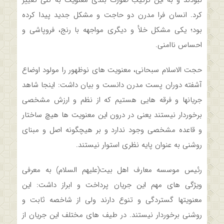
نبودند و به این ترتیب صورت بندی معنویت به کلی تغییر
کرد. انسان فرا مدرن دو حاجت و مشکل جدید پیدا کرده
بود؛ یکی مشکل خلأ و دیگری مواجهه با رنج­، فروپاشی و
احساس ناامنی.
حجت الاسلام سبحانی، معنویت های نوظهور را مولود اوضاع
آشفته دوران پست مدرن دانست و بیان داشت: اینجا شاهد
جریان­ها و فرقه هایی هستیم که از نظم و ارزش مشخصی
برخوردار نیستند یعنی در درون این معنویت ها هیچ ساختار
و قاعده مشخصی وجود ندارد و بر هیچ­گونه اصل و مبنای
روشنی به عنوان پایه نظری استوار نیستند.
رئیس موسسه معارف اهل بیت(علیهم السلام) به معرفی
ویژگی های مهم این جریان­ پرداخت و ابراز داشت: این
معنویت­ها گستردگی و تنوع دارند ولی از شاخصه ثابت و
روشنی برخوردار نیستند. در طیف های مختلف این جریان از