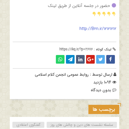
حضور در جلسه آنلاین از طریق لینک
http://B2n.ir/12121212
لینک کوتاه :
https://ikq.ir/?p=2676
ارسال توسط :
روابط عمومی انجمن کلام اسلامی
1094 بازدید
بدون دیدگاه
برچسب ها
سلسله نشست های دین و چالش های روز
گفتگوی اعتقادی