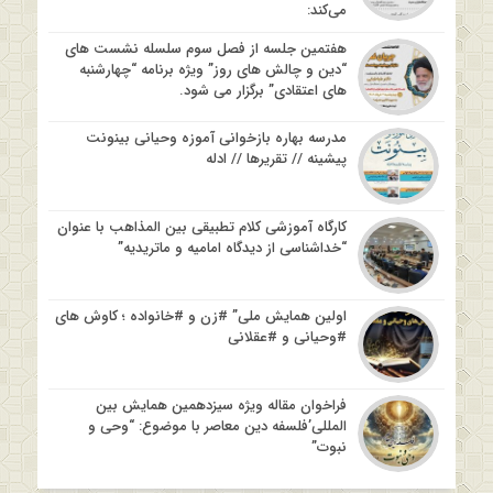
می‌کند:
هفتمین جلسه از فصل سوم سلسله نشست های
“دین و چالش های روز” ویژه برنامه “چهارشنبه
های اعتقادی” برگزار می شود.
مدرسه بهاره بازخوانی آموزه وحیانی بینونت
پیشینه // تقریرها // ادله
کارگاه آموزشی کلام تطبیقی بین المذاهب با عنوان
“خداشناسی از دیدگاه امامیه و ماتریدیه”
اولین همایش ملی” #زن و #خانواده ؛ کاوش های
#وحیانی و #عقلانی
فراخوان مقاله ویژه سیزدهمین همایش بین
المللی’فلسفه دین معاصر با موضوع: “وحی و
نبوت”