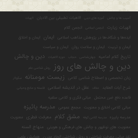
الاهیات تطبیقی بین الادیان
آسیب ها و چالش
آموزه های دینی
الهیات
الهیات زیارت
انجمن کلام
انجمن اسلامی
ایمان
ایده‌ها و شکاف‌ها در پژوهش مذاهب اسلامی
ایمان و اخلاق
ایمان و تربیت
ایمان و سلامت روان
ایمان و سیاست
دین و چالش
تاریخ کلام امامیه
جهان‌شناسی
حجاب
حوزه الاهیات
دین و چالش های روز
روش شناسی علم
زیست مومنانه
زبان تخصصی و اصطلاح شناسی کلامی
سکولار
عقل در اندیشه اسلامی
شرح آیات العقاید
عفاف
فلسفه و منابع وحیانی
قاعده دفع ضرر محتمل
مبانی فکری و کلامی سلفیه
مدرسه پائیزه
مبانی کلامی اخلاق و معنویت
مجمع عمومی
مشق کلام
معرفت فطری
مدرسه پاییزه
معنویت
مدرسه کلامی کوفه
منهاج السنه
معنویت های نوظهور و چالش های فرهنگی و هویتی
نقد مبانی معرفت شناختی و روش شناختی الحاد مدرن
همایش علمی