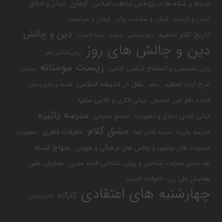
ایمان
ایده‌ها و شکاف‌ها در پژوهش مذاهب اسلامی
ایمان و اخلاق
ایمان و تربیت
ایمان و سلامت روان
ایمان و سیاست
دین و چالش
تاریخ کلام امامیه
جهان‌شناسی
حجاب
حوزه الاهیات
دین و چالش های روز
روش شناسی علم
زیست مومنانه
زبان تخصصی و اصطلاح شناسی کلامی
سکولار
عقل در اندیشه اسلامی
شرح آیات العقاید
عفاف
فلسفه و منابع وحیانی
قاعده دفع ضرر محتمل
مبانی فکری و کلامی سلفیه
مدرسه پائیزه
مبانی کلامی اخلاق و معنویت
مجمع عمومی
مشق کلام
معرفت فطری
مدرسه پاییزه
معنویت
مدرسه کلامی کوفه
منهاج السنه
معنویت های نوظهور و چالش های فرهنگی و هویتی
نقد مبانی معرفت شناختی و روش شناختی الحاد مدرن
همایش علمی
همایش ملی زن، خانواده، امنیت
چهارشنبه های اعتقادی
کارگاه
کلام اسلامی