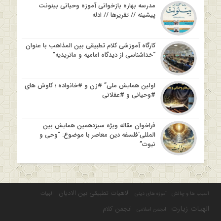
مدرسه بهاره بازخوانی آموزه وحیانی بینونت
پیشینه // تقریرها // ادله
کارگاه آموزشی کلام تطبیقی بین المذاهب با عنوان
“خداشناسی از دیدگاه امامیه و ماتریدیه”
اولین همایش ملی” #زن و #خانواده ؛ کاوش های
#وحیانی و #عقلانی
فراخوان مقاله ویژه سیزدهمین همایش بین
المللی’فلسفه دین معاصر با موضوع: “وحی و
نبوت”
الاهیات تطبیقی بین الادیان
آسیب ها و چالش
آموزه های دینی
الهیات
الهیات زیارت
انجمن کلام
انجمن اسلامی