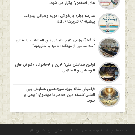
های اعتقادی” برگزار می شود.
مدرسه بهاره بازخوانی آموزه وحیانی بینونت
پیشینه // تقریرها // ادله
کارگاه آموزشی کلام تطبیقی بین المذاهب با عنوان
“خداشناسی از دیدگاه امامیه و ماتریدیه”
اولین همایش ملی” #زن و #خانواده ؛ کاوش های
#وحیانی و #عقلانی
فراخوان مقاله ویژه سیزدهمین همایش بین
المللی’فلسفه دین معاصر با موضوع: “وحی و
نبوت”
الاهیات تطبیقی بین الادیان
آسیب ها و چالش
آموزه های دینی
الهیات