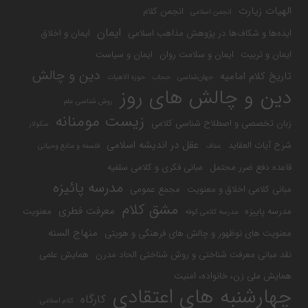
الهیات زیارت
انجمن کلام
انجمن اسلامی
ایمان
ایده‌ها و شکاف‌ها در پژوهش مذاهب اسلامی
ایمان و اخلاق
ایمان و تربیت
ایمان و سلامت روان
ایمان و سیاست
دین و چالش
تاریخ کلام امامیه
جهان‌شناسی
حجاب
حوزه الاهیات
دین و چالش های روز
روش شناسی علم
زیست مومنانه
زبان تخصصی و اصطلاح شناسی کلامی
سکولار
عقل در اندیشه اسلامی
شرح آیات العقاید
عفاف
فلسفه و منابع وحیانی
قاعده دفع ضرر محتمل
مبانی فکری و کلامی سلفیه
مدرسه پائیزه
مبانی کلامی اخلاق و معنویت
مجمع عمومی
مشق کلام
معرفت فطری
مدرسه پاییزه
معنویت
مدرسه کلامی کوفه
منهاج السنه
معنویت های نوظهور و چالش های فرهنگی و هویتی
نقد مبانی معرفت شناختی و روش شناختی الحاد مدرن
همایش علمی
همایش ملی زن، خانواده، امنیت
چهارشنبه های اعتقادی
کارگاه
کلام اسلامی