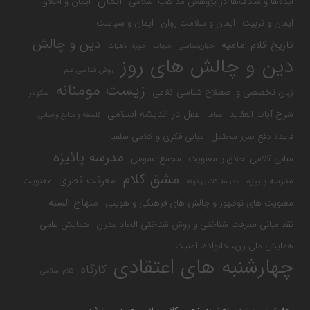
ایمان
ایده‌ها و شکاف‌ها در پژوهش مذاهب اسلامی
ایمان و اخلاق
ایمان و تربیت
ایمان و سلامت روان
ایمان و سیاست
دین و چالش
تاریخ کلام امامیه
جهان‌شناسی
حجاب
حوزه الاهیات
دین و چالش های روز
روش شناسی علم
زیست مومنانه
زبان تخصصی و اصطلاح شناسی کلامی
سکولار
عقل در اندیشه اسلامی
شرح آیات العقاید
عفاف
فلسفه و منابع وحیانی
قاعده دفع ضرر محتمل
مبانی فکری و کلامی سلفیه
مدرسه پائیزه
مبانی کلامی اخلاق و معنویت
مجمع عمومی
مشق کلام
معرفت فطری
مدرسه پاییزه
معنویت
مدرسه کلامی کوفه
منهاج السنه
معنویت های نوظهور و چالش های فرهنگی و هویتی
نقد مبانی معرفت شناختی و روش شناختی الحاد مدرن
همایش علمی
همایش ملی زن، خانواده، امنیت
چهارشنبه های اعتقادی
کارگاه
کلام اسلامی