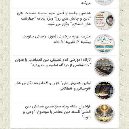
می‌کند:
هفتمین جلسه از فصل سوم سلسله نشست های
“دین و چالش های روز” ویژه برنامه “چهارشنبه
های اعتقادی” برگزار می شود.
مدرسه بهاره بازخوانی آموزه وحیانی بینونت
پیشینه // تقریرها // ادله
کارگاه آموزشی کلام تطبیقی بین المذاهب با عنوان
“خداشناسی از دیدگاه امامیه و ماتریدیه”
اولین همایش ملی” #زن و #خانواده ؛ کاوش های
#وحیانی و #عقلانی
فراخوان مقاله ویژه سیزدهمین همایش بین
المللی’فلسفه دین معاصر با موضوع: “وحی و
نبوت”