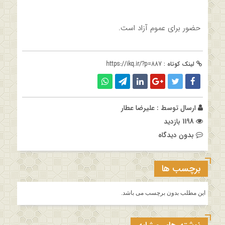
حضور برای عموم آزاد است.
لینک کوتاه :
https://ikq.ir/?p=887
ارسال توسط :
علیرضا عطار
1198 بازدید
بدون دیدگاه
برچسب ها
این مطلب بدون برچسب می باشد.