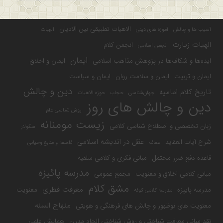
الاهیات تطبیقی بین الادیان
آسیب ها و چالش
آموزه های دینی
الهیات
الهیات زیارت
انجمن کلام
انجمن اسلامی
ایمان
ایده‌ها و شکاف‌ها در پژوهش مذاهب اسلامی
ایمان و اخلاق
ایمان و تربیت
ایمان و سلامت روان
ایمان و سیاست
دین و چالش
تاریخ کلام امامیه
جهان‌شناسی
حجاب
حوزه الاهیات
دین و چالش های روز
روش شناسی علم
زیست مومنانه
زبان تخصصی و اصطلاح شناسی کلامی
سکولار
عقل در اندیشه اسلامی
شرح آیات العقاید
عفاف
فلسفه و منابع وحیانی
قاعده دفع ضرر محتمل
مبانی فکری و کلامی سلفیه
مدرسه پائیزه
مبانی کلامی اخلاق و معنویت
مجمع عمومی
مشق کلام
معرفت فطری
مدرسه پاییزه
معنویت
مدرسه کلامی کوفه
منهاج السنه
معنویت های نوظهور و چالش های فرهنگی و هویتی
نقد مبانی معرفت شناختی و روش شناختی الحاد مدرن
همایش علمی