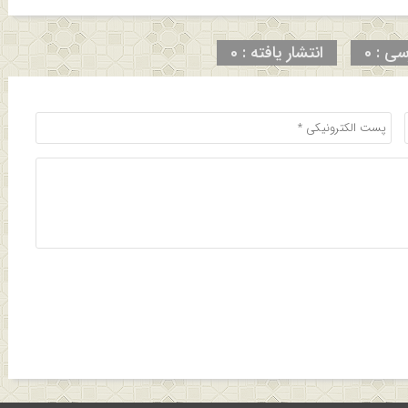
سی : 0
انتشار یافته : 0