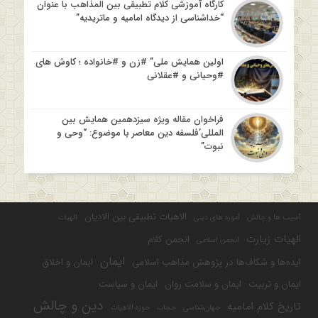
کارگاه آموزشی کلام تطبیقی بین المذاهب با عنوان
“خداشناسی از دیدگاه امامیه و ماتریدیه”
اولین همایش ملی” #زن و #خانواده ؛ کاوش های
#وحیانی و #عقلانی
فراخوان مقاله ویژه سیزدهمین همایش بین
المللی’فلسفه دین معاصر با موضوع: “وحی و
نبوت”
الاهیات تطبیقی بین الادیان
آسیب ها و چالش
آموزه های دینی
الهیات
الهیات زیارت
انجمن کلام
انجمن اسلامی
ایمان
ایده‌ها و شکاف‌ها در پژوهش مذاهب اسلامی
ایمان و اخلاق
ایمان و تربیت
ایمان و سلامت روان
ایمان و سیاست
دین و چالش
تاریخ کلام امامیه
جهان‌شناسی
حجاب
حوزه الاهیات