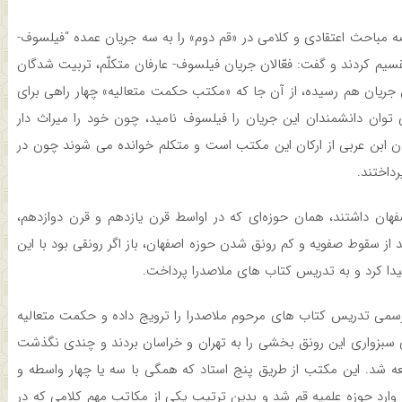
مباحث اعتقادی و کلامی در «قم دوم» را به سه جریان عمده “فیلسوف-
تقسیم کردند و گفت: فعّالان جریان فیلسوف- عارفان متکلّم، تربیت شدگان
 جریان هم رسیده، از آن جا که «مکتب حکمت متعالیه» چهار راهی برای
ی توان دانشمندان این جریان را فیلسوف نامید، چون خود را میراث دار
ان ابن عربی از ارکان این مکتب است و متکلم خوانده می شوند چون در
داختند.
صفهان داشتند، همان حوزه‌ای که در اواسط قرن یازدهم و قرن دوازدهم،
از سقوط صفویه و کم رونق شدن حوزه اصفهان، باز اگر رونقی بود با این
یدا کرد و به تدریس کتاب های ملاصدرا پرداخت.
 رسمی تدریس کتاب های مرحوم ملاصدرا را ترویج داده و حکمت متعالیه
دی سبزواری این رونق بخشی را به تهران و خراسان بردند و چندی نگذشت
 شد. این مکتب از طریق پنج استاد که همگی با سه یا چهار واسطه و
، وارد حوزه علمیه قم شد و بدین ترتیب یکی از مکاتب مهم کلامی که در