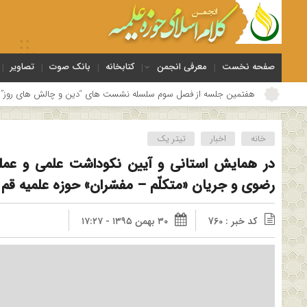
صفحه نخست
معرفی انجمن
کتابخانه
بانک صوت
تصاویر
ه از فصل سوم سلسله نشست های “دین و چالش های روز” ویژه برنامه “چهارشنبه های ا
خانه
اخبار
تیتر یک
در همایش استانی و آیین نکوداشت علمی و عملی 
رضوی و جریان «متکلّم – مفسّران» حوزه علمیه قم
کد خبر : 760
۳۰ بهمن ۱۳۹۵ - ۱۷:۲۷