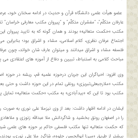
عضو هیأت علمی دانشگاه قرآن و حدیث در ادامه سخنان خود، عرصه 
عارفان متکلّم”، “مفسّران متکلّم” و “پیروان مکتب معارفی خراسان” 
مکتب «حکمت متعالیه» بودند و همان گونه که به تایید پیروان این
اجتماع عرفان نظری، کلام اسلامی، مشاء و اشراق بود؛ بنابراین م
فلسفه مشاء و اشراق میدانند و میتوان عارف شان خواند، چون عرف
مباحث کلامی به استنباط، تبیین و دفاع از آموزه های اعتقادی می پر
وی افزود: احیاگران این جریان درحوزه علمیه قم، ریشه در حوزه ا
مکتب «ملارجبعلی‌تبریزی» رونقی تمام در این حوزه داشت و حتی بعد 
مکتب بود تا این که «بیدآبادی» به مکتب «حکمت متعالیه» تمایل پ
ایشان در ادامه اظهار داشت: بعد از وی نیزملا علی نوری به صورت
را در اصفهان رونق بخشید و شاگردانش ملا عبدالله زنوزی و ملاها
که حکمت متعالیه تنها مکتب فلسفی حاکم بر حوزه های علمی شیعه
بیشتر از طریق «میرزا ابوالحسن جلوه»، شاگرد ملا علی نوری، بودند