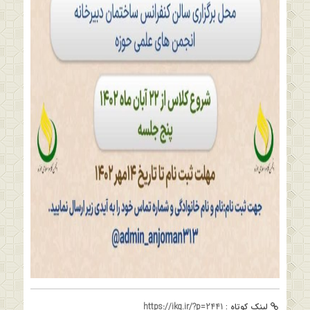
لینک کوتاه :
https://ikq.ir/?p=2441