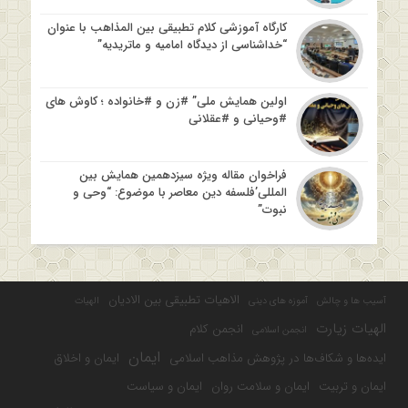
کارگاه آموزشی کلام تطبیقی بین المذاهب با عنوان
“خداشناسی از دیدگاه امامیه و ماتریدیه”
اولین همایش ملی” #زن و #خانواده ؛ کاوش های
#وحیانی و #عقلانی
فراخوان مقاله ویژه سیزدهمین همایش بین
المللی’فلسفه دین معاصر با موضوع: “وحی و
نبوت”
الاهیات تطبیقی بین الادیان
آسیب ها و چالش
آموزه های دینی
الهیات
الهیات زیارت
انجمن کلام
انجمن اسلامی
ایمان
ایده‌ها و شکاف‌ها در پژوهش مذاهب اسلامی
ایمان و اخلاق
ایمان و تربیت
ایمان و سلامت روان
ایمان و سیاست