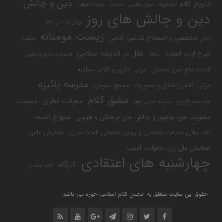
دین و چالش
تاریخ کلام امامیه
جهان‌شناسی
حجاب
حوزه الاهیات
دین و چالش های روز
روش شناسی علم
زیست مومنانه
زبان تخصصی و اصطلاح شناسی کلامی
سکولار
عقل در اندیشه اسلامی
شرح آیات العقاید
عفاف
فلسفه و منابع وحیانی
قاعده دفع ضرر محتمل
مبانی فکری و کلامی سلفیه
مدرسه پائیزه
مبانی کلامی اخلاق و معنویت
مجمع عمومی
مشق کلام
معرفت فطری
مدرسه پاییزه
معنویت
مدرسه کلامی کوفه
منهاج السنه
معنویت های نوظهور و چالش های فرهنگی و هویتی
نقد مبانی معرفت شناختی و روش شناختی الحاد مدرن
همایش علمی
همایش ملی زن، خانواده، امنیت
چهارشنبه های اعتقادی
کارگاه
کلام اسلامی
حقوق این سایت متعلق به انجمن کلام اسلامی حوزه می باشد